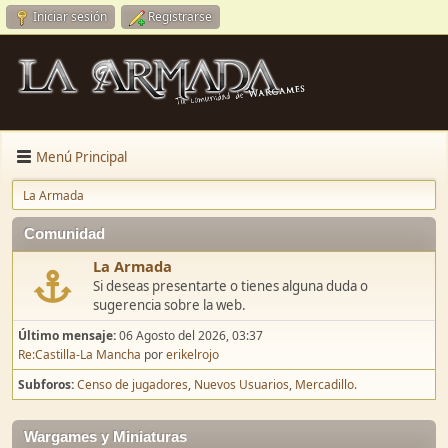
Iniciar sesión
Registrarse
Menú Principal
La Armada
Comunidad
La Armada
Si deseas presentarte o tienes alguna duda o
sugerencia sobre la web.
Último mensaje:
06 Agosto del 2026, 03:37
Re:Castilla-La Mancha
por
erikelrojo
Subforos
Censo de jugadores
Nuevos Usuarios
Mercadillo.
Wargames y Miniaturas