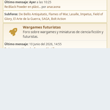
Último mensaje:
Ayer
a las 10:25
Re:Black Powder en plást...
por
anacaona
Subforos
De Bellis Antiquitatis
Flames of War
Lasalle
Impetus
Field of
Glory
El Arte de la Guerra
SAGA
Bolt Action
Wargames futuristas
Foro sobre wargames y miniaturas de ciencia ficción y
futuristas.
Último mensaje:
10 Junio del 2026, 14:55
Re:Jugar por Vassal a Ep...
por
Abetillo
Subforos
Warhammer 40.000
Infinity
Epic
Wargames de fantasía
Foro sobre wargames y miniaturas de fantasía.
Último mensaje:
02 Agosto del 2026, 15:49
Re:Campaña de Dracula's ...
por
erikelrojo
Subforos
Warhammer Fantasy
Kings of War
El Señor de los Anillos
Warmaster
Mordheim
Song of Blades
Blood Bowl
Pintura y modelismo