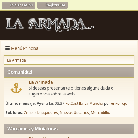
Iniciar sesión
Registrarse
Menú Principal
La Armada
Comunidad
La Armada
Si deseas presentarte o tienes alguna duda o
sugerencia sobre la web.
Último mensaje:
Ayer
a las 03:37
Re:Castilla-La Mancha
por
erikelrojo
Subforos
Censo de jugadores
Nuevos Usuarios
Mercadillo.
Wargames y Miniaturas