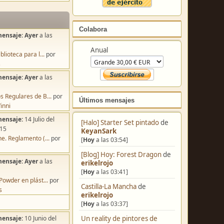
Colabora
mensaje:
Ayer
a las
Anual
blioteca para l...
por
s
mensaje:
Ayer
a las
s Regulares de B...
por
Últimos mensajes
inni
mensaje:
14 Julio del
[Halo] Starter Set pintado
de
:15
KeyanSark
e. Reglamento (...
por
[
Hoy
a las 03:54]
[Blog] Hoy: Forest Dragon
de
mensaje:
Ayer
a las
erikelrojo
[
Hoy
a las 03:41]
Powder en plást...
por
Castilla-La Mancha
de
s
erikelrojo
[
Hoy
a las 03:37]
Un reality de pintores de
mensaje:
10 Junio del