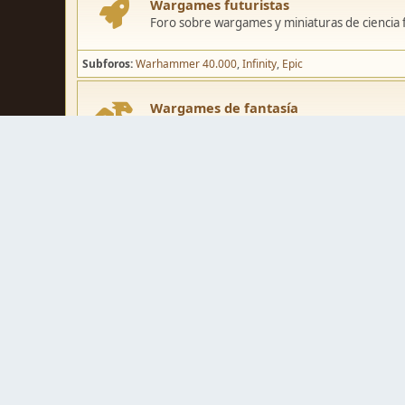
Wargames futuristas
Foro sobre wargames y miniaturas de ciencia fi
Subforos
Warhammer 40.000
Infinity
Epic
Wargames de fantasía
Foro sobre wargames y miniaturas de fantasía
Subforos
Warhammer Fantasy
Kings of War
El Señor de los Ani
Pintura y modelismo
Taller
Foro de modelismo, técnicas de pintura y crea
Galerías de usuarios
Espacio para mostrar los trabajos de pintura o 
Concursos y actividades