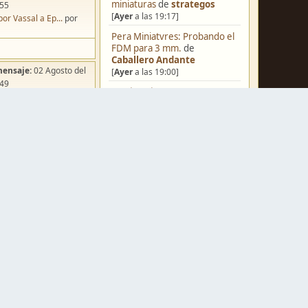
miniaturas
de
strategos
:55
[
Ayer
a las 19:17]
por Vassal a Ep...
por
Pera Miniatvres: Probando el
FDM para 3 mm.
de
Caballero Andante
mensaje:
02 Agosto del
[
Ayer
a las 19:00]
:49
¿Qué estáis pintando? 2.0
de
ña de Dracula's ...
por
Luis Mena
o
[
Ayer
a las 18:32]
Una biblioteca para los
wargames
de
strategos
[
Ayer
a las 17:50]
Black Powder en plástico de
mensaje:
Ayer
a las
15mm
de
Juanpelvis
[
Ayer
a las 17:17]
iniatvres: Prob...
por
o Andante
Nuevos Regulares de Brother
Vinni - 2
de
Brother Vinni
mensaje:
Hoy
a las 03:54
[
Ayer
a las 08:36]
rter Set pinta...
por
Saludos a todos
de
Espartano
rk
[04 Agosto del 2026, 11:20]
mensaje:
15 Octubre del
Hola de nuevo
de
Dumagul
:22