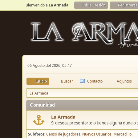
Bienvenido a
La Armada
.
Iniciar sesión
Registrarse
06 Agosto del 2026, 05:47
Inicio
Buscar
Contacto
Adjuntos
La Armada
Comunidad
La Armada
Si deseas presentarte o tienes alguna duda o 
Subforos
Censo de jugadores
Nuevos Usuarios
Mercadillo.