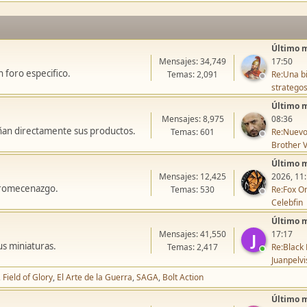
Último 
Mensajes: 34,749
17:50
 foro especifico.
Temas: 2,091
Re:Una bi
stratego
Último 
Mensajes: 8,975
08:36
ñan directamente sus productos.
Temas: 601
Re:Nuevo
Brother V
Último 
Mensajes: 12,425
2026, 11
icromecenazgo.
Temas: 530
Re:Fox On
Celebfin
Último 
Mensajes: 41,550
17:17
J
us miniaturas.
Temas: 2,417
Re:Black 
Juanpelvi
Field of Glory
El Arte de la Guerra
SAGA
Bolt Action
Último 