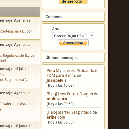
Colabora
mensaje:
Ayer
a las
Anual
blioteca para l...
por
s
mensaje:
Ayer
a las
s Regulares de B...
por
Últimos mensajes
inni
mensaje:
14 Julio del
Pera Miniatvres: Probando el
:15
FDM para 3 mm.
de
e. Reglamento (...
por
Juanpelvis
[
Hoy
a las 10:03]
mensaje:
Ayer
a las
[Blog] Hoy: Forest Dragon
de
mukitauro
[
Hoy
a las 09:50]
Powder en plást...
por
s
[Halo] Starter Set pintado
de
erikelrojo
[
Hoy
a las 06:55]
mensaje:
10 Junio del