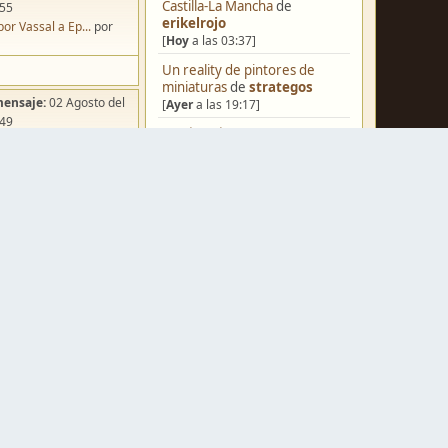
Castilla-La Mancha
de
:55
erikelrojo
por Vassal a Ep...
por
[
Hoy
a las 03:37]
Un reality de pintores de
miniaturas
de
strategos
mensaje:
02 Agosto del
[
Ayer
a las 19:17]
:49
¿Qué estáis pintando? 2.0
de
ña de Dracula's ...
por
Luis Mena
o
[
Ayer
a las 18:32]
Una biblioteca para los
wargames
de
strategos
[
Ayer
a las 17:50]
Black Powder en plástico de
mensaje:
Hoy
a las 10:03
15mm
de
Juanpelvis
iniatvres: Prob...
por
[
Ayer
a las 17:17]
s
Nuevos Regulares de Brother
mensaje:
Hoy
a las 09:50
Vinni - 2
de
Brother Vinni
 Hoy: Forest Dr...
por
[
Ayer
a las 08:36]
o
Saludos a todos
de
Espartano
mensaje:
15 Octubre del
[04 Agosto del 2026, 11:20]
:22
Hola de nuevo
de
Dumagul
oncurso de Esce...
por