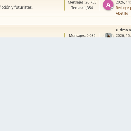
Mensajes: 20,753
2026, 14
A
cción y futuristas.
Temas: 1,354
Re:Jugar 
Abetillo
Último 
Mensajes: 9,035
2026, 15
.
Temas: 429
Re:Campa
erikelroj
llos
Warmaster
Mordheim
Song of Blades
Blood Bowl
Último 
Mensajes: 79,543
J
Re:Pera M
ción de escenografía.
Temas: 4,071
Juanpelvi
Último 
Mensajes: 22,030
Re:[Blog]
galerías.
Temas: 180
mukitaur
Último 
Mensajes: 5,381
2024, 03
ias.
Temas: 158
Re:VIII C