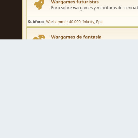
Wargames futuristas
Foro sobre wargames y miniaturas de ciencia fi
Subforos
Warhammer 40.000
Infinity
Epic
Wargames de fantasía
Foro sobre wargames y miniaturas de fantasía
Subforos
Warhammer Fantasy
Kings of War
El Señor de los Ani
Pintura y modelismo
Taller
Foro de modelismo, técnicas de pintura y crea
Galerías de usuarios
Espacio para mostrar los trabajos de pintura o 
Concursos y actividades
Zona de concursos de pintura y actividades var