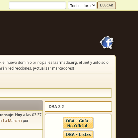
, el nuevo dominio principal es laarmada.
org
, el .net y .info solo
arán redirecciones. ¡Actualizar marcadores!
DBA 2.2
mensaje:
Hoy
a las 03:37
lla-La Mancha
por
o