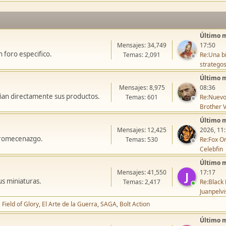
Último 
Mensajes: 34,749
17:50
 foro especifico.
Temas: 2,091
Re:Una bi
stratego
Último 
Mensajes: 8,975
08:36
ñan directamente sus productos.
Temas: 601
Re:Nuevo
Brother V
Último 
Mensajes: 12,425
2026, 11
icromecenazgo.
Temas: 530
Re:Fox On
Celebfin
Último 
Mensajes: 41,550
17:17
J
us miniaturas.
Temas: 2,417
Re:Black 
Juanpelvi
Field of Glory
El Arte de la Guerra
SAGA
Bolt Action
Último 