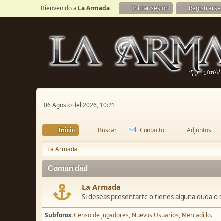
Bienvenido a
La Armada
.
Iniciar sesión
Registrarse
06 Agosto del 2026, 10:21
Inicio
Buscar
Contacto
Adjuntos
La Armada
Comunidad
La Armada
Si deseas presentarte o tienes alguna duda o 
Subforos
Censo de jugadores
Nuevos Usuarios
Mercadillo.