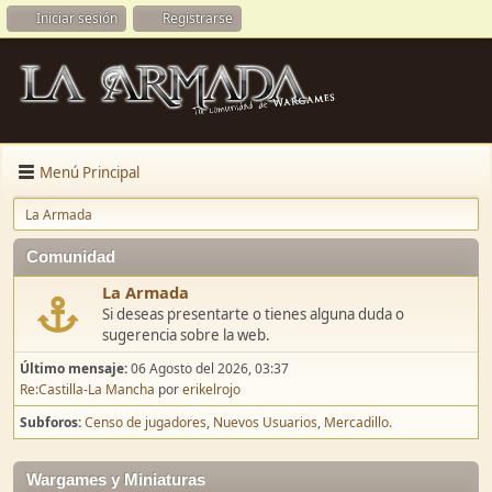
Iniciar sesión
Registrarse
Menú Principal
La Armada
Comunidad
La Armada
Si deseas presentarte o tienes alguna duda o
sugerencia sobre la web.
Último mensaje:
06 Agosto del 2026, 03:37
Re:Castilla-La Mancha
por
erikelrojo
Subforos
Censo de jugadores
Nuevos Usuarios
Mercadillo.
Wargames y Miniaturas