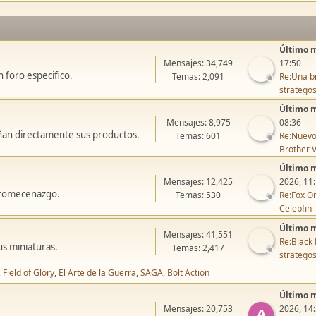
Último 
Mensajes: 34,749
17:50
 foro especifico.
Temas: 2,091
Re:Una bi
stratego
Último 
Mensajes: 8,975
08:36
ñan directamente sus productos.
Temas: 601
Re:Nuevo
Brother V
Último 
Mensajes: 12,425
2026, 11
icromecenazgo.
Temas: 530
Re:Fox On
Celebfin
Último 
Mensajes: 41,551
Re:Black 
us miniaturas.
Temas: 2,417
stratego
Field of Glory
El Arte de la Guerra
SAGA
Bolt Action
Último 
Mensajes: 20,753
2026, 14
A