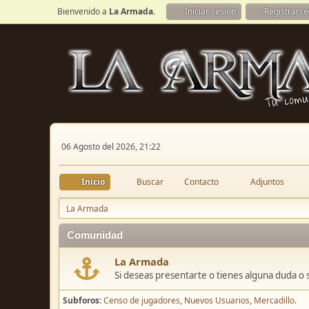
Bienvenido a
La Armada
.
Iniciar sesión
Registrarse
06 Agosto del 2026, 21:22
Inicio
Buscar
Contacto
Adjuntos
La Armada
Comunidad
La Armada
Si deseas presentarte o tienes alguna duda o 
Subforos
Censo de jugadores
Nuevos Usuarios
Mercadillo.