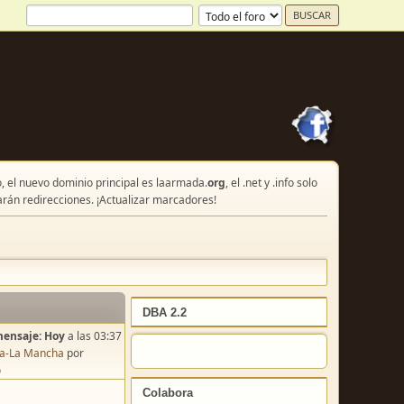
, el nuevo dominio principal es laarmada.
org
, el .net y .info solo
arán redirecciones. ¡Actualizar marcadores!
DBA 2.2
mensaje:
Hoy
a las 03:37
lla-La Mancha
por
o