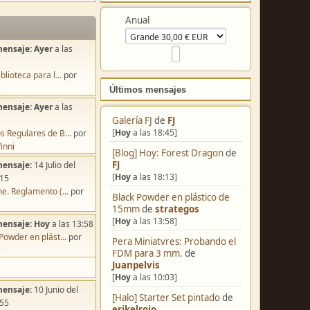
Colabora
mensaje:
Ayer
a las
Anual
blioteca para l...
por
s
mensaje:
Ayer
a las
s Regulares de B...
por
Últimos mensajes
inni
mensaje:
14 Julio del
Galería FJ
de
FJ
:15
[
Hoy
a las 18:45]
e. Reglamento (...
por
[Blog] Hoy: Forest Dragon
de
FJ
mensaje:
Hoy
a las 13:58
[
Hoy
a las 18:13]
Powder en plást...
por
Black Powder en plástico de
s
15mm
de
strategos
[
Hoy
a las 13:58]
mensaje:
10 Junio del
Pera Miniatvres: Probando el
FDM para 3 mm.
de
:55