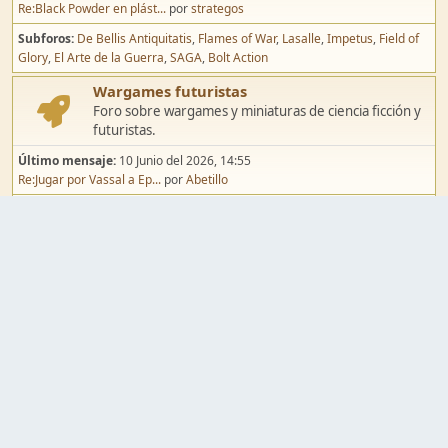
Re:Black Powder en plást...
por
strategos
Subforos
De Bellis Antiquitatis
Flames of War
Lasalle
Impetus
Field of
Glory
El Arte de la Guerra
SAGA
Bolt Action
Wargames futuristas
Foro sobre wargames y miniaturas de ciencia ficción y
futuristas.
Último mensaje:
10 Junio del 2026, 14:55
Re:Jugar por Vassal a Ep...
por
Abetillo
Subforos
Warhammer 40.000
Infinity
Epic
Wargames de fantasía
Foro sobre wargames y miniaturas de fantasía.
Último mensaje:
02 Agosto del 2026, 15:49
Re:Campaña de Dracula's ...
por
erikelrojo
Subforos
Warhammer Fantasy
Kings of War
El Señor de los Anillos
Warmaster
Mordheim
Song of Blades
Blood Bowl
Pintura y modelismo
Taller