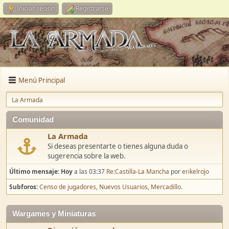
Iniciar sesión
Registrarse
Menú Principal
La Armada
Comunidad
La Armada
Si deseas presentarte o tienes alguna duda o
sugerencia sobre la web.
Último mensaje:
Hoy
a las 03:37
Re:Castilla-La Mancha
por
erikelrojo
Subforos
Censo de jugadores
Nuevos Usuarios
Mercadillo.
Wargames y Miniaturas