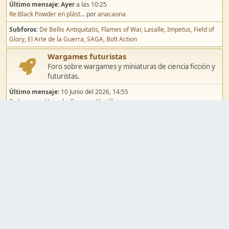
Último mensaje:
Ayer
a las 10:25
Re:Black Powder en plást...
por
anacaona
Subforos
De Bellis Antiquitatis
Flames of War
Lasalle
Impetus
Field of
Glory
El Arte de la Guerra
SAGA
Bolt Action
Wargames futuristas
Foro sobre wargames y miniaturas de ciencia ficción y
futuristas.
Último mensaje:
10 Junio del 2026, 14:55
Re:Jugar por Vassal a Ep...
por
Abetillo
Subforos
Warhammer 40.000
Infinity
Epic
Wargames de fantasía
Foro sobre wargames y miniaturas de fantasía.
Último mensaje:
02 Agosto del 2026, 15:49
Re:Campaña de Dracula's ...
por
erikelrojo
Subforos
Warhammer Fantasy
Kings of War
El Señor de los Anillos
Warmaster
Mordheim
Song of Blades
Blood Bowl
Pintura y modelismo