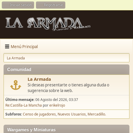
Iniciar sesión
Registrarse
Menú Principal
La Armada
Comunidad
La Armada
Si deseas presentarte o tienes alguna duda o
sugerencia sobre la web.
Último mensaje:
06 Agosto del 2026, 03:37
Re:Castilla-La Mancha
por
erikelrojo
Subforos
Censo de jugadores
Nuevos Usuarios
Mercadillo.
Wargames y Miniaturas