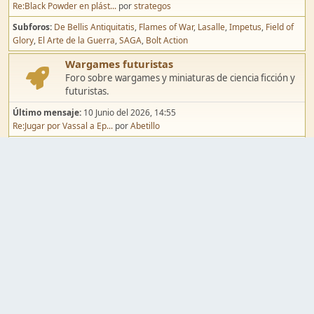
Re:Black Powder en plást...
por
strategos
Subforos
De Bellis Antiquitatis
Flames of War
Lasalle
Impetus
Field of
Glory
El Arte de la Guerra
SAGA
Bolt Action
Wargames futuristas
Foro sobre wargames y miniaturas de ciencia ficción y
futuristas.
Último mensaje:
10 Junio del 2026, 14:55
Re:Jugar por Vassal a Ep...
por
Abetillo
Subforos
Warhammer 40.000
Infinity
Epic
Wargames de fantasía
Foro sobre wargames y miniaturas de fantasía.
Último mensaje:
02 Agosto del 2026, 15:49
Re:Campaña de Dracula's ...
por
erikelrojo
Subforos
Warhammer Fantasy
Kings of War
El Señor de los Anillos
Warmaster
Mordheim
Song of Blades
Blood Bowl
Pintura y modelismo
Taller