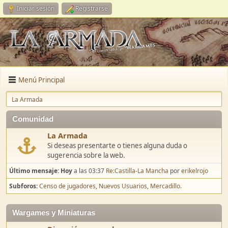
Iniciar sesión
Registrarse
Menú Principal
La Armada
Comunidad
La Armada
Si deseas presentarte o tienes alguna duda o
sugerencia sobre la web.
Último mensaje:
Hoy
a las 03:37
Re:Castilla-La Mancha
por
erikelrojo
Subforos
Censo de jugadores
Nuevos Usuarios
Mercadillo.
Wargames y Miniaturas