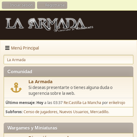
Iniciar sesión
Registrarse
Menú Principal
La Armada
Comunidad
La Armada
Si deseas presentarte o tienes alguna duda o
sugerencia sobre la web.
Último mensaje:
Hoy
a las 03:37
Re:Castilla-La Mancha
por
erikelrojo
Subforos
Censo de jugadores
Nuevos Usuarios
Mercadillo.
Wargames y Miniaturas