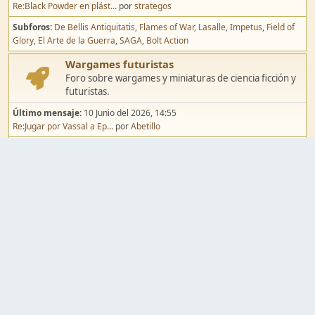
Re:Black Powder en plást...
por
strategos
Subforos
De Bellis Antiquitatis
Flames of War
Lasalle
Impetus
Field of
Glory
El Arte de la Guerra
SAGA
Bolt Action
Wargames futuristas
Foro sobre wargames y miniaturas de ciencia ficción y
futuristas.
Último mensaje:
10 Junio del 2026, 14:55
Re:Jugar por Vassal a Ep...
por
Abetillo
Subforos
Warhammer 40.000
Infinity
Epic
Wargames de fantasía
Foro sobre wargames y miniaturas de fantasía.
Último mensaje:
02 Agosto del 2026, 15:49
Re:Campaña de Dracula's ...
por
erikelrojo
Subforos
Warhammer Fantasy
Kings of War
El Señor de los Anillos
Warmaster
Mordheim
Song of Blades
Blood Bowl
Pintura y modelismo
Taller