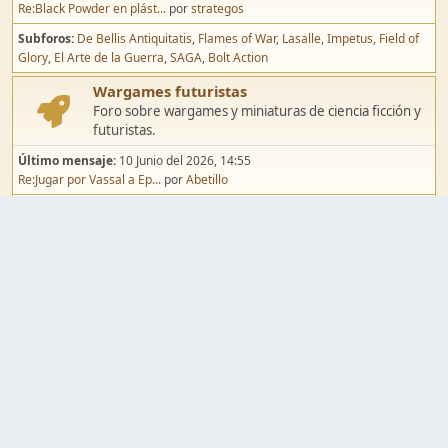
Re:Black Powder en plást...
por
strategos
Subforos
De Bellis Antiquitatis
Flames of War
Lasalle
Impetus
Field of
Glory
El Arte de la Guerra
SAGA
Bolt Action
Wargames futuristas
Foro sobre wargames y miniaturas de ciencia ficción y
futuristas.
Último mensaje:
10 Junio del 2026, 14:55
Re:Jugar por Vassal a Ep...
por
Abetillo
Subforos
Warhammer 40.000
Infinity
Epic
Wargames de fantasía
Foro sobre wargames y miniaturas de fantasía.
Último mensaje:
02 Agosto del 2026, 15:49
Re:Campaña de Dracula's ...
por
erikelrojo
Subforos
Warhammer Fantasy
Kings of War
El Señor de los Anillos
Warmaster
Mordheim
Song of Blades
Blood Bowl
Pintura y modelismo
Taller