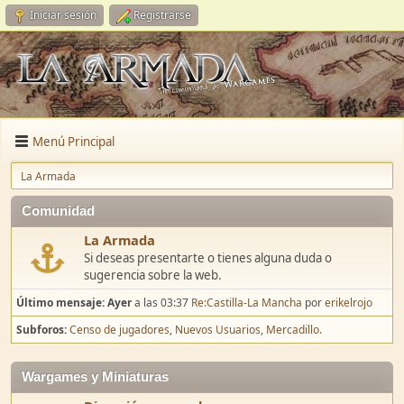
Iniciar sesión
Registrarse
Menú Principal
La Armada
Comunidad
La Armada
Si deseas presentarte o tienes alguna duda o
sugerencia sobre la web.
Último mensaje:
Ayer
a las 03:37
Re:Castilla-La Mancha
por
erikelrojo
Subforos
Censo de jugadores
Nuevos Usuarios
Mercadillo.
Wargames y Miniaturas