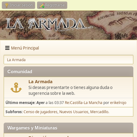
Iniciar sesión
Registrarse
Menú Principal
La Armada
Comunidad
La Armada
Si deseas presentarte o tienes alguna duda o
sugerencia sobre la web.
Último mensaje:
Ayer
a las 03:37
Re:Castilla-La Mancha
por
erikelrojo
Subforos
Censo de jugadores
Nuevos Usuarios
Mercadillo.
Wargames y Miniaturas