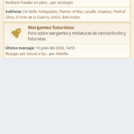
Re:Black Powder en plást...
por
strategos
Subforos
De Bellis Antiquitatis
Flames of War
Lasalle
Impetus
Field of
Glory
El Arte de la Guerra
SAGA
Bolt Action
Wargames futuristas
Foro sobre wargames y miniaturas de ciencia ficción y
futuristas.
Último mensaje:
10 Junio del 2026, 14:55
Re:Jugar por Vassal a Ep...
por
Abetillo
Subforos
Warhammer 40.000
Infinity
Epic
Wargames de fantasía
Foro sobre wargames y miniaturas de fantasía.
Último mensaje:
02 Agosto del 2026, 15:49
Re:Campaña de Dracula's ...
por
erikelrojo
Subforos
Warhammer Fantasy
Kings of War
El Señor de los Anillos
Warmaster
Mordheim
Song of Blades
Blood Bowl
Pintura y modelismo
Taller