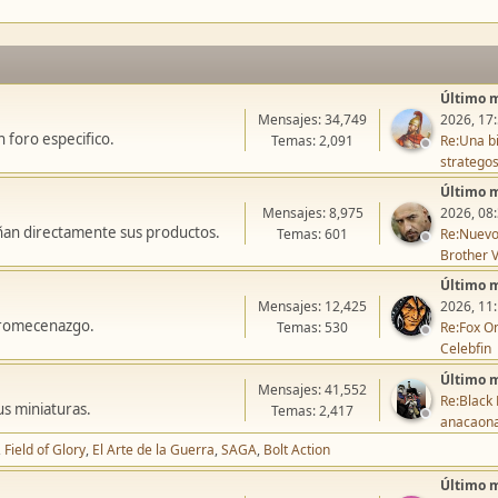
Último 
Mensajes: 34,749
2026, 17
 foro especifico.
Temas: 2,091
Re:Una bi
stratego
Último 
Mensajes: 8,975
2026, 08
ñan directamente sus productos.
Temas: 601
Re:Nuevo
Brother V
Último 
Mensajes: 12,425
2026, 11
icromecenazgo.
Temas: 530
Re:Fox On
Celebfin
Último 
Mensajes: 41,552
Re:Black 
us miniaturas.
Temas: 2,417
anacaon
Field of Glory
El Arte de la Guerra
SAGA
Bolt Action
Último 