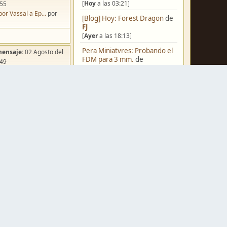
[
Hoy
a las 03:21]
:55
por Vassal a Ep...
por
[Blog] Hoy: Forest Dragon
de
FJ
[
Ayer
a las 18:13]
Pera Miniatvres: Probando el
mensaje:
02 Agosto del
FDM para 3 mm.
de
:49
Juanpelvis
ña de Dracula's ...
por
[
Ayer
a las 10:03]
o
Castilla-La Mancha
de
erikelrojo
[
Ayer
a las 03:37]
Un reality de pintores de
miniaturas
de
strategos
mensaje:
Hoy
a las 03:54
[05 Agosto del 2026, 19:17]
ación para una ...
por
box
¿Qué estáis pintando? 2.0
de
Luis Mena
[05 Agosto del 2026, 18:32]
mensaje:
Hoy
a las 11:27
a FJ
por
Ponent
Una biblioteca para los
wargames
de
strategos
mensaje:
15 Octubre del
[05 Agosto del 2026, 17:50]
:22
Nuevos Regulares de Brother
oncurso de Esce...
por