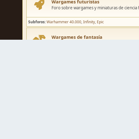
Wargames futuristas
Foro sobre wargames y miniaturas de ciencia fi
Subforos
Warhammer 40.000
Infinity
Epic
Wargames de fantasía
Foro sobre wargames y miniaturas de fantasía
Subforos
Warhammer Fantasy
Kings of War
El Señor de los Ani
Pintura y modelismo
Taller
Foro de modelismo, técnicas de pintura y crea
Galerías de usuarios
Espacio para mostrar los trabajos de pintura o 
Concursos y actividades
Zona de concursos de pintura y actividades var