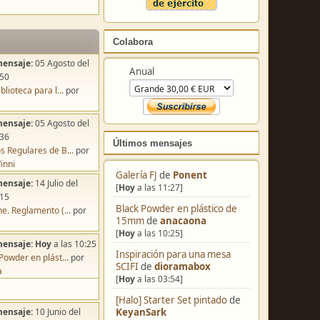
Colabora
mensaje:
05 Agosto del
Anual
:50
blioteca para l...
por
s
mensaje:
05 Agosto del
:36
Últimos mensajes
s Regulares de B...
por
inni
Galería FJ
de
Ponent
mensaje:
14 Julio del
[
Hoy
a las 11:27]
:15
Black Powder en plástico de
e. Reglamento (...
por
15mm
de
anacaona
[
Hoy
a las 10:25]
mensaje:
Hoy
a las 10:25
Inspiración para una mesa
Powder en plást...
por
SCIFI
de
dioramabox
a
[
Hoy
a las 03:54]
[Halo] Starter Set pintado
de
KeyanSark
mensaje:
10 Junio del