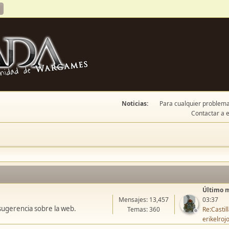
Noticias:
Para cualquier problema 
Contactar a e
Último 
Mensajes: 13,457
03:37
sugerencia sobre la web.
Temas: 360
Re:Casti
erikelroj