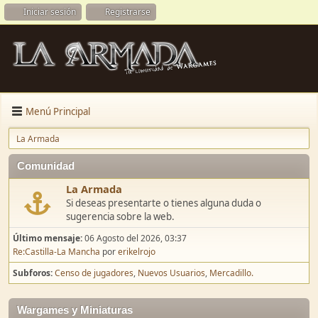
Iniciar sesión
Registrarse
Menú Principal
La Armada
Comunidad
La Armada
Si deseas presentarte o tienes alguna duda o
sugerencia sobre la web.
Último mensaje:
06 Agosto del 2026, 03:37
Re:Castilla-La Mancha
por
erikelrojo
Subforos
Censo de jugadores
Nuevos Usuarios
Mercadillo.
Wargames y Miniaturas