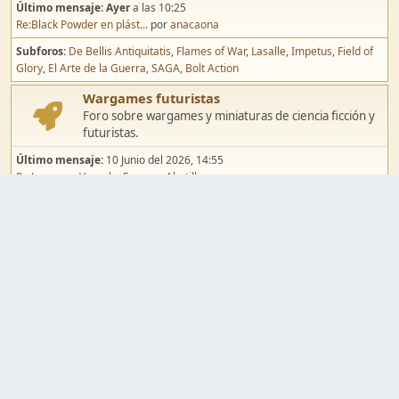
Último mensaje:
Ayer
a las 10:25
Re:Black Powder en plást...
por
anacaona
Subforos
De Bellis Antiquitatis
Flames of War
Lasalle
Impetus
Field of
Glory
El Arte de la Guerra
SAGA
Bolt Action
Wargames futuristas
Foro sobre wargames y miniaturas de ciencia ficción y
futuristas.
Último mensaje:
10 Junio del 2026, 14:55
Re:Jugar por Vassal a Ep...
por
Abetillo
Subforos
Warhammer 40.000
Infinity
Epic
Wargames de fantasía
Foro sobre wargames y miniaturas de fantasía.
Último mensaje:
02 Agosto del 2026, 15:49
Re:Campaña de Dracula's ...
por
erikelrojo
Subforos
Warhammer Fantasy
Kings of War
El Señor de los Anillos
Warmaster
Mordheim
Song of Blades
Blood Bowl
Pintura y modelismo