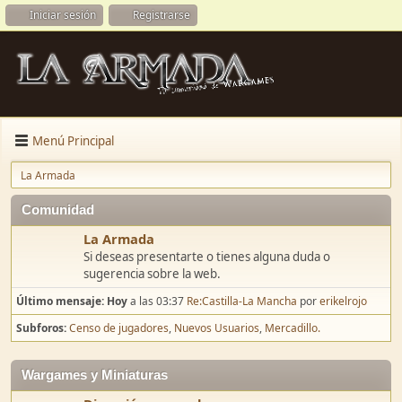
Iniciar sesión
Registrarse
Menú Principal
La Armada
Comunidad
La Armada
Si deseas presentarte o tienes alguna duda o
sugerencia sobre la web.
Último mensaje:
Hoy
a las 03:37
Re:Castilla-La Mancha
por
erikelrojo
Subforos
Censo de jugadores
Nuevos Usuarios
Mercadillo.
Wargames y Miniaturas