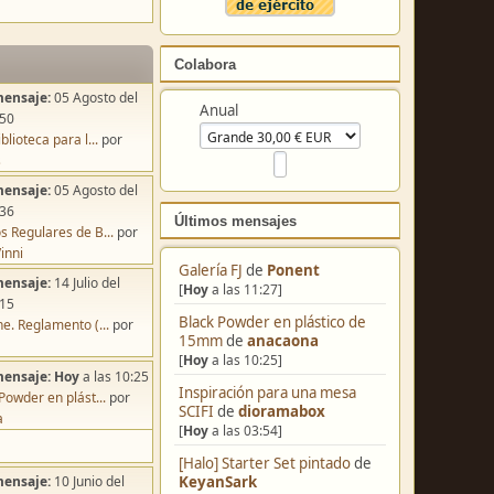
Colabora
mensaje:
05 Agosto del
Anual
:50
blioteca para l...
por
s
mensaje:
05 Agosto del
:36
Últimos mensajes
s Regulares de B...
por
inni
Galería FJ
de
Ponent
mensaje:
14 Julio del
[
Hoy
a las 11:27]
:15
Black Powder en plástico de
e. Reglamento (...
por
15mm
de
anacaona
[
Hoy
a las 10:25]
mensaje:
Hoy
a las 10:25
Inspiración para una mesa
Powder en plást...
por
SCIFI
de
dioramabox
a
[
Hoy
a las 03:54]
[Halo] Starter Set pintado
de
KeyanSark
mensaje:
10 Junio del