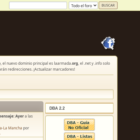
, el nuevo dominio principal es laarmada.
org
, el .net y .info solo
arán redirecciones. ¡Actualizar marcadores!
DBA 2.2
mensaje:
Ayer
a las
lla-La Mancha
por
o