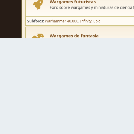
Wargames futuristas
Foro sobre wargames y miniaturas de ciencia fi
Subforos
Warhammer 40.000
Infinity
Epic
Wargames de fantasía
Foro sobre wargames y miniaturas de fantasía
Subforos
Warhammer Fantasy
Kings of War
El Señor de los Ani
Pintura y modelismo
Taller
Foro de modelismo, técnicas de pintura y crea
Galerías de usuarios
Espacio para mostrar los trabajos de pintura o 
Concursos y actividades
Zona de concursos de pintura y actividades var