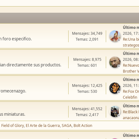
Último 
Mensajes: 34,749
2026, 17
 foro especifico.
Temas: 2,091
Re:Una bi
stratego
Último 
Mensajes: 8,975
2026, 08
ñan directamente sus productos.
Temas: 601
Re:Nuevo
Brother V
Último 
Mensajes: 12,425
2026, 11
icromecenazgo.
Temas: 530
Re:Fox On
Celebfin
Último 
Mensajes: 41,552
Re:Black 
us miniaturas.
Temas: 2,417
anacaon
Field of Glory
El Arte de la Guerra
SAGA
Bolt Action
Último 