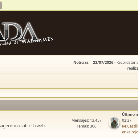
Noticias:
22/07/2026
- Recordatorio
realiz
Último 
Mensajes: 13,457
03:37
sugerencia sobre la web.
Temas: 360
Re:Casti
erikelroj