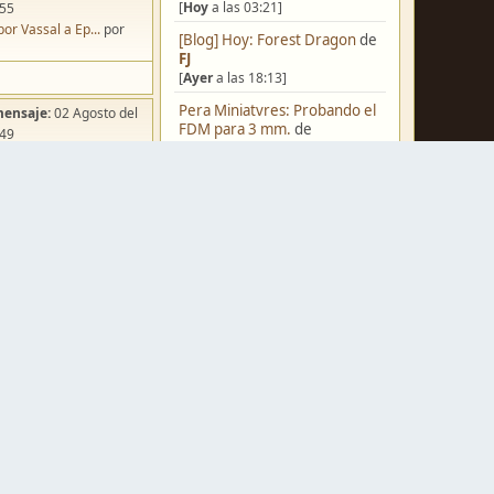
[
Hoy
a las 03:21]
:55
por Vassal a Ep...
por
[Blog] Hoy: Forest Dragon
de
FJ
[
Ayer
a las 18:13]
Pera Miniatvres: Probando el
mensaje:
02 Agosto del
FDM para 3 mm.
de
:49
Juanpelvis
ña de Dracula's ...
por
[
Ayer
a las 10:03]
o
Castilla-La Mancha
de
erikelrojo
[
Ayer
a las 03:37]
Un reality de pintores de
miniaturas
de
strategos
mensaje:
Hoy
a las 03:54
[05 Agosto del 2026, 19:17]
ación para una ...
por
box
¿Qué estáis pintando? 2.0
de
Luis Mena
[05 Agosto del 2026, 18:32]
mensaje:
Hoy
a las 11:27
a FJ
por
Ponent
Una biblioteca para los
wargames
de
strategos
mensaje:
15 Octubre del
[05 Agosto del 2026, 17:50]
:22
Nuevos Regulares de Brother
oncurso de Esce...
por