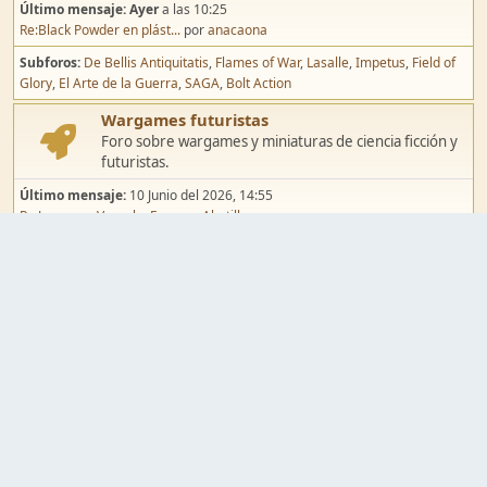
Último mensaje:
Ayer
a las 10:25
Re:Black Powder en plást...
por
anacaona
Subforos
De Bellis Antiquitatis
Flames of War
Lasalle
Impetus
Field of
Glory
El Arte de la Guerra
SAGA
Bolt Action
Wargames futuristas
Foro sobre wargames y miniaturas de ciencia ficción y
futuristas.
Último mensaje:
10 Junio del 2026, 14:55
Re:Jugar por Vassal a Ep...
por
Abetillo
Subforos
Warhammer 40.000
Infinity
Epic
Wargames de fantasía
Foro sobre wargames y miniaturas de fantasía.
Último mensaje:
02 Agosto del 2026, 15:49
Re:Campaña de Dracula's ...
por
erikelrojo
Subforos
Warhammer Fantasy
Kings of War
El Señor de los Anillos
Warmaster
Mordheim
Song of Blades
Blood Bowl
Pintura y modelismo