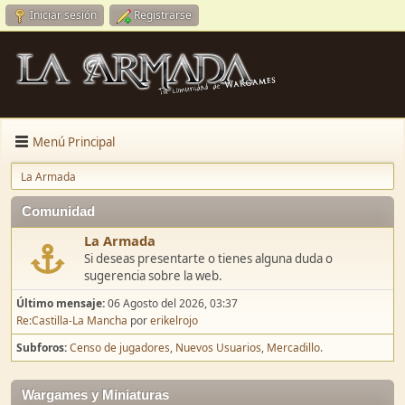
Iniciar sesión
Registrarse
Menú Principal
La Armada
Comunidad
La Armada
Si deseas presentarte o tienes alguna duda o
sugerencia sobre la web.
Último mensaje:
06 Agosto del 2026, 03:37
Re:Castilla-La Mancha
por
erikelrojo
Subforos
Censo de jugadores
Nuevos Usuarios
Mercadillo.
Wargames y Miniaturas