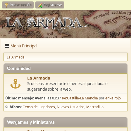
Iniciar sesión
Registrarse
Menú Principal
La Armada
Comunidad
La Armada
Si deseas presentarte o tienes alguna duda o
sugerencia sobre la web.
Último mensaje:
Ayer
a las 03:37
Re:Castilla-La Mancha
por
erikelrojo
Subforos
Censo de jugadores
Nuevos Usuarios
Mercadillo.
Wargames y Miniaturas