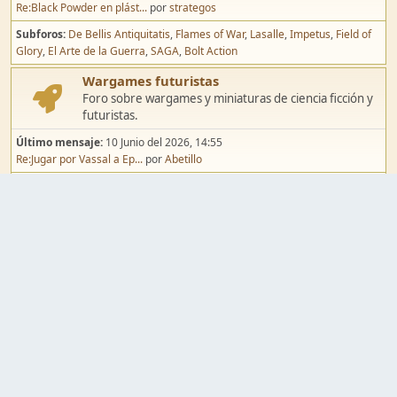
Re:Black Powder en plást...
por
strategos
Subforos
De Bellis Antiquitatis
Flames of War
Lasalle
Impetus
Field of
Glory
El Arte de la Guerra
SAGA
Bolt Action
Wargames futuristas
Foro sobre wargames y miniaturas de ciencia ficción y
futuristas.
Último mensaje:
10 Junio del 2026, 14:55
Re:Jugar por Vassal a Ep...
por
Abetillo
Subforos
Warhammer 40.000
Infinity
Epic
Wargames de fantasía
Foro sobre wargames y miniaturas de fantasía.
Último mensaje:
02 Agosto del 2026, 15:49
Re:Campaña de Dracula's ...
por
erikelrojo
Subforos
Warhammer Fantasy
Kings of War
El Señor de los Anillos
Warmaster
Mordheim
Song of Blades
Blood Bowl
Pintura y modelismo
Taller