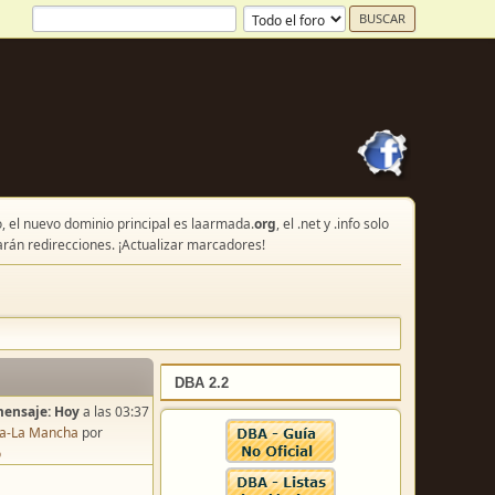
, el nuevo dominio principal es laarmada.
org
, el .net y .info solo
arán redirecciones. ¡Actualizar marcadores!
DBA 2.2
mensaje:
Hoy
a las 03:37
lla-La Mancha
por
o