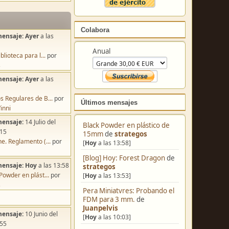
Colabora
mensaje:
Ayer
a las
Anual
blioteca para l...
por
s
mensaje:
Ayer
a las
s Regulares de B...
por
Últimos mensajes
inni
mensaje:
14 Julio del
Black Powder en plástico de
:15
15mm
de
strategos
e. Reglamento (...
por
[
Hoy
a las 13:58]
[Blog] Hoy: Forest Dragon
de
mensaje:
Hoy
a las 13:58
strategos
Powder en plást...
por
[
Hoy
a las 13:53]
s
Pera Miniatvres: Probando el
FDM para 3 mm.
de
Juanpelvis
mensaje:
10 Junio del
[
Hoy
a las 10:03]
:55