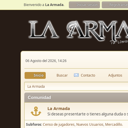
Bienvenido a
La Armada
.
Iniciar sesión
Registrarse
06 Agosto del 2026, 14:26
Inicio
Buscar
Contacto
Adjuntos
La Armada
Comunidad
La Armada
Si deseas presentarte o tienes alguna duda o 
Subforos
Censo de jugadores
Nuevos Usuarios
Mercadillo.