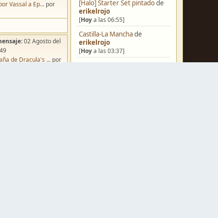
[Halo] Starter Set pintado
de
por Vassal a Ep...
por
erikelrojo
[
Hoy
a las 06:55]
Castilla-La Mancha
de
mensaje:
02 Agosto del
erikelrojo
:49
[
Hoy
a las 03:37]
ña de Dracula's ...
por
Un reality de pintores de
o
miniaturas
de
strategos
[
Ayer
a las 19:17]
¿Qué estáis pintando? 2.0
de
Luis Mena
[
Ayer
a las 18:32]
mensaje:
Hoy
a las 10:03
Una biblioteca para los
iniatvres: Prob...
por
wargames
de
strategos
s
[
Ayer
a las 17:50]
mensaje:
Hoy
a las 13:53
Nuevos Regulares de Brother
 Hoy: Forest Dr...
por
Vinni - 2
de
Brother Vinni
s
[
Ayer
a las 08:36]
mensaje:
15 Octubre del
Saludos a todos
de
Espartano
:22
[04 Agosto del 2026, 11:20]
oncurso de Esce...
por
Hola de nuevo
de
Dumagul