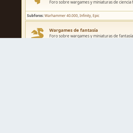
Foro sobre wargames y miniaturas de ciencia fi
Subforos
Warhammer 40.000
Infinity
Epic
Wargames de fantasía
Foro sobre wargames y miniaturas de fantasía
Subforos
Warhammer Fantasy
Kings of War
El Señor de los Ani
Pintura y modelismo
Taller
Foro de modelismo, técnicas de pintura y crea
Galerías de usuarios
Espacio para mostrar los trabajos de pintura o 
Concursos y actividades
Zona de concursos de pintura y actividades var