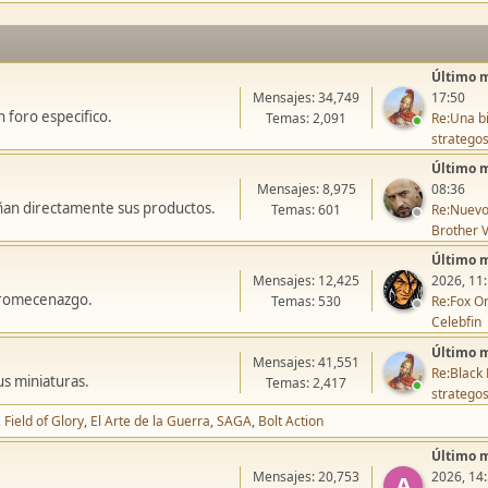
Último 
Mensajes: 34,749
17:50
 foro especifico.
Temas: 2,091
Re:Una bi
stratego
Último 
Mensajes: 8,975
08:36
ñan directamente sus productos.
Temas: 601
Re:Nuevo
Brother V
Último 
Mensajes: 12,425
2026, 11
icromecenazgo.
Temas: 530
Re:Fox On
Celebfin
Último 
Mensajes: 41,551
Re:Black 
us miniaturas.
Temas: 2,417
stratego
Field of Glory
El Arte de la Guerra
SAGA
Bolt Action
Último 
Mensajes: 20,753
2026, 14
A