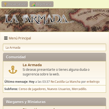
Iniciar sesión
Registrarse
Menú Principal
La Armada
Comunidad
La Armada
Si deseas presentarte o tienes alguna duda o
sugerencia sobre la web.
Último mensaje:
Hoy
a las 03:37
Re:Castilla-La Mancha
por
erikelrojo
Subforos
Censo de jugadores
Nuevos Usuarios
Mercadillo.
Wargames y Miniaturas