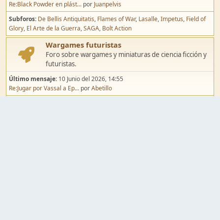
Re:Black Powder en plást...
por
Juanpelvis
Subforos
De Bellis Antiquitatis
Flames of War
Lasalle
Impetus
Field of
Glory
El Arte de la Guerra
SAGA
Bolt Action
Wargames futuristas
Foro sobre wargames y miniaturas de ciencia ficción y
futuristas.
Último mensaje:
10 Junio del 2026, 14:55
Re:Jugar por Vassal a Ep...
por
Abetillo
Subforos
Warhammer 40.000
Infinity
Epic
Wargames de fantasía
Foro sobre wargames y miniaturas de fantasía.
Último mensaje:
02 Agosto del 2026, 15:49
Re:Campaña de Dracula's ...
por
erikelrojo
Subforos
Warhammer Fantasy
Kings of War
El Señor de los Anillos
Warmaster
Mordheim
Song of Blades
Blood Bowl
Pintura y modelismo
Taller