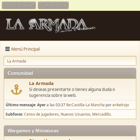
Iniciar sesión
Registrarse
Menú Principal
La Armada
Comunidad
La Armada
Si deseas presentarte o tienes alguna duda o
sugerencia sobre la web.
Último mensaje:
Ayer
a las 03:37
Re:Castilla-La Mancha
por
erikelrojo
Subforos
Censo de jugadores
Nuevos Usuarios
Mercadillo.
Wargames y Miniaturas