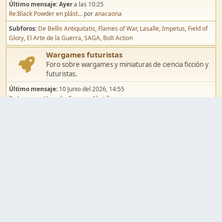
Último mensaje:
Ayer
a las 10:25
Re:Black Powder en plást...
por
anacaona
Subforos
De Bellis Antiquitatis
Flames of War
Lasalle
Impetus
Field of
Glory
El Arte de la Guerra
SAGA
Bolt Action
Wargames futuristas
Foro sobre wargames y miniaturas de ciencia ficción y
futuristas.
Último mensaje:
10 Junio del 2026, 14:55
Re:Jugar por Vassal a Ep...
por
Abetillo
Subforos
Warhammer 40.000
Infinity
Epic
Wargames de fantasía
Foro sobre wargames y miniaturas de fantasía.
Último mensaje:
02 Agosto del 2026, 15:49
Re:Campaña de Dracula's ...
por
erikelrojo
Subforos
Warhammer Fantasy
Kings of War
El Señor de los Anillos
Warmaster
Mordheim
Song of Blades
Blood Bowl
Pintura y modelismo