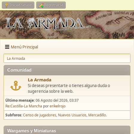
Iniciar sesión
Registrarse
Menú Principal
La Armada
Comunidad
La Armada
Si deseas presentarte o tienes alguna duda o
sugerencia sobre la web.
Último mensaje:
06 Agosto del 2026, 03:37
Re:Castilla-La Mancha
por
erikelrojo
Subforos
Censo de jugadores
Nuevos Usuarios
Mercadillo.
Wargames y Miniaturas