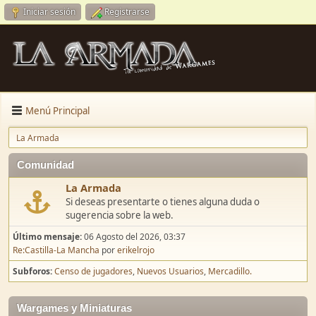
Iniciar sesión
Registrarse
Menú Principal
La Armada
Comunidad
La Armada
Si deseas presentarte o tienes alguna duda o
sugerencia sobre la web.
Último mensaje:
06 Agosto del 2026, 03:37
Re:Castilla-La Mancha
por
erikelrojo
Subforos
Censo de jugadores
Nuevos Usuarios
Mercadillo.
Wargames y Miniaturas