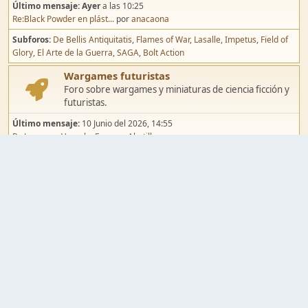
Último mensaje:
Ayer
a las 10:25
Re:Black Powder en plást...
por
anacaona
Subforos
De Bellis Antiquitatis
Flames of War
Lasalle
Impetus
Field of
Glory
El Arte de la Guerra
SAGA
Bolt Action
Wargames futuristas
Foro sobre wargames y miniaturas de ciencia ficción y
futuristas.
Último mensaje:
10 Junio del 2026, 14:55
Re:Jugar por Vassal a Ep...
por
Abetillo
Subforos
Warhammer 40.000
Infinity
Epic
Wargames de fantasía
Foro sobre wargames y miniaturas de fantasía.
Último mensaje:
02 Agosto del 2026, 15:49
Re:Campaña de Dracula's ...
por
erikelrojo
Subforos
Warhammer Fantasy
Kings of War
El Señor de los Anillos
Warmaster
Mordheim
Song of Blades
Blood Bowl
Pintura y modelismo