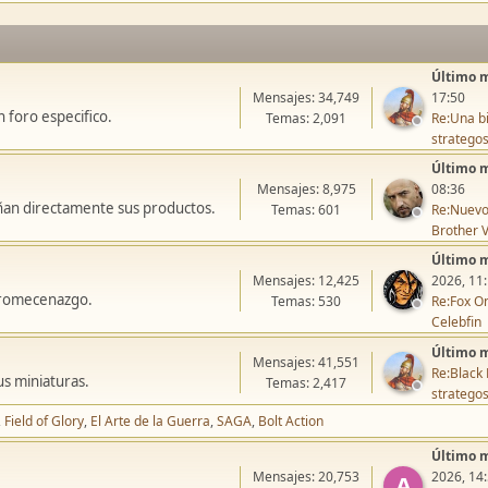
Último 
Mensajes: 34,749
17:50
 foro especifico.
Temas: 2,091
Re:Una bi
stratego
Último 
Mensajes: 8,975
08:36
ñan directamente sus productos.
Temas: 601
Re:Nuevo
Brother V
Último 
Mensajes: 12,425
2026, 11
icromecenazgo.
Temas: 530
Re:Fox On
Celebfin
Último 
Mensajes: 41,551
Re:Black 
us miniaturas.
Temas: 2,417
stratego
Field of Glory
El Arte de la Guerra
SAGA
Bolt Action
Último 
Mensajes: 20,753
2026, 14
A