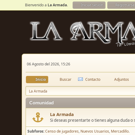
Bienvenido a
La Armada
.
Iniciar sesión
Registrarse
06 Agosto del 2026, 15:26
Inicio
Buscar
Contacto
Adjuntos
La Armada
Comunidad
La Armada
Si deseas presentarte o tienes alguna duda o 
Subforos
Censo de jugadores
Nuevos Usuarios
Mercadillo.