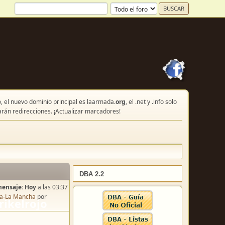
, el nuevo dominio principal es laarmada.
org
, el .net y .info solo
arán redirecciones. ¡Actualizar marcadores!
DBA 2.2
mensaje:
Hoy
a las 03:37
lla-La Mancha
por
o