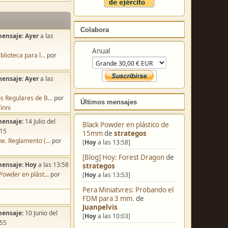
Colabora
mensaje:
Ayer
a las
Anual
blioteca para l...
por
s
mensaje:
Ayer
a las
s Regulares de B...
por
Últimos mensajes
inni
mensaje:
14 Julio del
Black Powder en plástico de
:15
15mm
de
strategos
e. Reglamento (...
por
[
Hoy
a las 13:58]
[Blog] Hoy: Forest Dragon
de
mensaje:
Hoy
a las 13:58
strategos
Powder en plást...
por
[
Hoy
a las 13:53]
s
Pera Miniatvres: Probando el
FDM para 3 mm.
de
Juanpelvis
mensaje:
10 Junio del
[
Hoy
a las 10:03]
:55