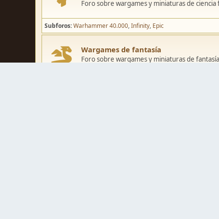
Foro sobre wargames y miniaturas de ciencia fi
Subforos
Warhammer 40.000
Infinity
Epic
Wargames de fantasía
Foro sobre wargames y miniaturas de fantasía
Subforos
Warhammer Fantasy
Kings of War
El Señor de los Ani
Pintura y modelismo
Taller
Foro de modelismo, técnicas de pintura y crea
Galerías de usuarios
Espacio para mostrar los trabajos de pintura o 
Concursos y actividades
Zona de concursos de pintura y actividades var