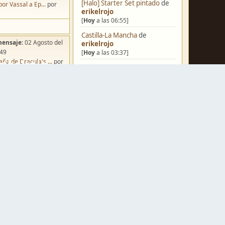
[Halo] Starter Set pintado
de
por Vassal a Ep...
por
erikelrojo
[
Hoy
a las 06:55]
Castilla-La Mancha
de
mensaje:
02 Agosto del
erikelrojo
:49
[
Hoy
a las 03:37]
ña de Dracula's ...
por
Un reality de pintores de
o
miniaturas
de
strategos
[
Ayer
a las 19:17]
¿Qué estáis pintando? 2.0
de
Luis Mena
[
Ayer
a las 18:32]
mensaje:
Hoy
a las 10:03
Una biblioteca para los
iniatvres: Prob...
por
wargames
de
strategos
s
[
Ayer
a las 17:50]
mensaje:
Hoy
a las 13:53
Nuevos Regulares de Brother
 Hoy: Forest Dr...
por
Vinni - 2
de
Brother Vinni
s
[
Ayer
a las 08:36]
mensaje:
15 Octubre del
Saludos a todos
de
Espartano
:22
[04 Agosto del 2026, 11:20]
oncurso de Esce...
por
Hola de nuevo
de
Dumagul