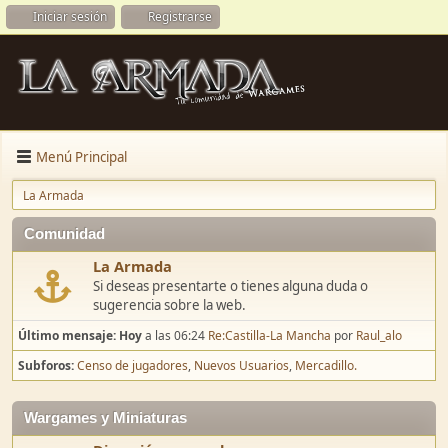
Iniciar sesión
Registrarse
Menú Principal
La Armada
Comunidad
La Armada
Si deseas presentarte o tienes alguna duda o
sugerencia sobre la web.
Último mensaje:
Hoy
a las 06:24
Re:Castilla-La Mancha
por
Raul_alo
Subforos
Censo de jugadores
Nuevos Usuarios
Mercadillo.
Wargames y Miniaturas