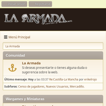
Iniciar sesión
Registrarse
Menú Principal
La Armada
Comunidad
La Armada
Si deseas presentarte o tienes alguna duda o
sugerencia sobre la web.
Último mensaje:
Hoy
a las 03:37
Re:Castilla-La Mancha
por
erikelrojo
Subforos
Censo de jugadores
Nuevos Usuarios
Mercadillo.
Wargames y Miniaturas