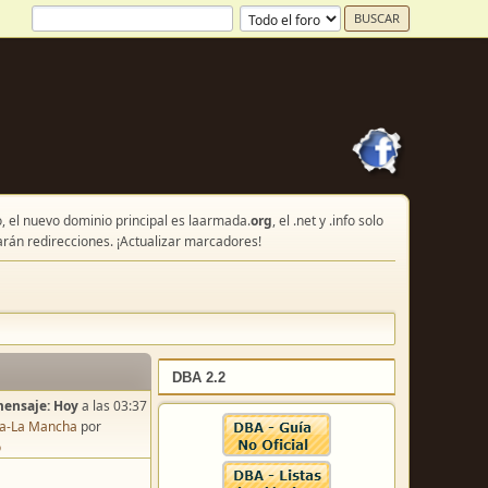
, el nuevo dominio principal es laarmada.
org
, el .net y .info solo
arán redirecciones. ¡Actualizar marcadores!
DBA 2.2
mensaje:
Hoy
a las 03:37
lla-La Mancha
por
o