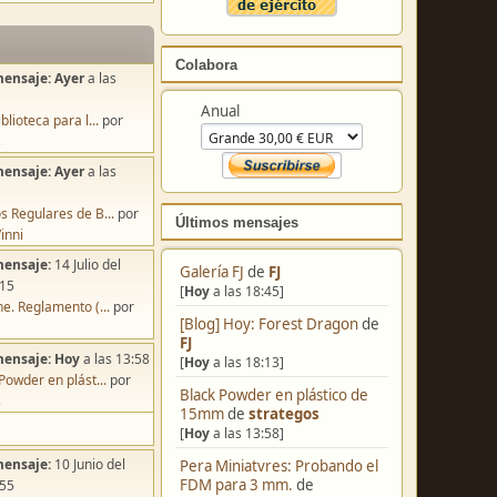
Colabora
mensaje:
Ayer
a las
Anual
blioteca para l...
por
s
mensaje:
Ayer
a las
s Regulares de B...
por
Últimos mensajes
inni
mensaje:
14 Julio del
Galería FJ
de
FJ
:15
[
Hoy
a las 18:45]
e. Reglamento (...
por
[Blog] Hoy: Forest Dragon
de
FJ
mensaje:
Hoy
a las 13:58
[
Hoy
a las 18:13]
Powder en plást...
por
Black Powder en plástico de
s
15mm
de
strategos
[
Hoy
a las 13:58]
mensaje:
10 Junio del
Pera Miniatvres: Probando el
FDM para 3 mm.
de
:55