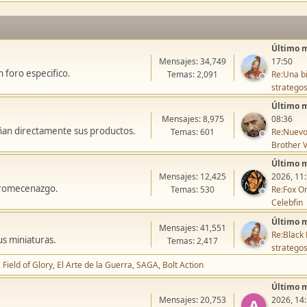
Último 
Mensajes: 34,749
17:50
 foro especifico.
Temas: 2,091
Re:Una bi
stratego
Último 
Mensajes: 8,975
08:36
ñan directamente sus productos.
Temas: 601
Re:Nuevo
Brother V
Último 
Mensajes: 12,425
2026, 11
icromecenazgo.
Temas: 530
Re:Fox On
Celebfin
Último 
Mensajes: 41,551
Re:Black 
us miniaturas.
Temas: 2,417
stratego
Field of Glory
El Arte de la Guerra
SAGA
Bolt Action
Último 
Mensajes: 20,753
2026, 14
A