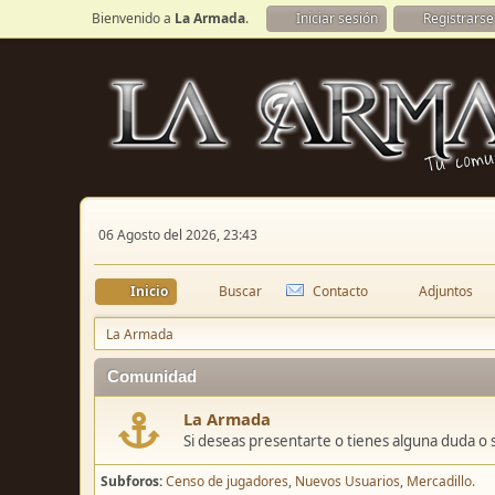
Bienvenido a
La Armada
.
Iniciar sesión
Registrarse
06 Agosto del 2026, 23:43
Inicio
Buscar
Contacto
Adjuntos
La Armada
Comunidad
La Armada
Si deseas presentarte o tienes alguna duda o 
Subforos
Censo de jugadores
Nuevos Usuarios
Mercadillo.