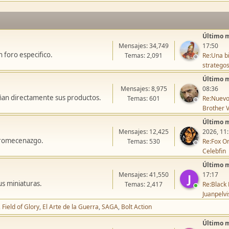
Último 
Mensajes: 34,749
17:50
 foro especifico.
Temas: 2,091
Re:Una bi
stratego
Último 
Mensajes: 8,975
08:36
ñan directamente sus productos.
Temas: 601
Re:Nuevo
Brother V
Último 
Mensajes: 12,425
2026, 11
icromecenazgo.
Temas: 530
Re:Fox On
Celebfin
Último 
Mensajes: 41,550
17:17
J
us miniaturas.
Temas: 2,417
Re:Black 
Juanpelvi
Field of Glory
El Arte de la Guerra
SAGA
Bolt Action
Último 