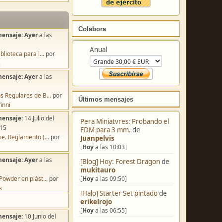
Colabora
mensaje:
Ayer
a las
Anual
blioteca para l...
por
s
mensaje:
Ayer
a las
s Regulares de B...
por
Últimos mensajes
inni
mensaje:
14 Julio del
Pera Miniatvres: Probando el
:15
FDM para 3 mm.
de
e. Reglamento (...
por
Juanpelvis
[
Hoy
a las 10:03]
mensaje:
Ayer
a las
[Blog] Hoy: Forest Dragon
de
mukitauro
[
Hoy
a las 09:50]
Powder en plást...
por
s
[Halo] Starter Set pintado
de
erikelrojo
[
Hoy
a las 06:55]
mensaje:
10 Junio del