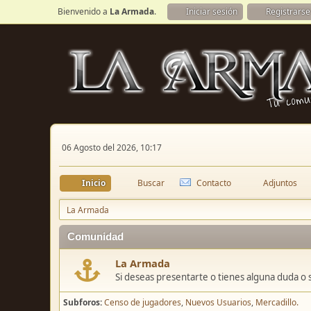
Bienvenido a
La Armada
.
Iniciar sesión
Registrarse
06 Agosto del 2026, 10:17
Inicio
Buscar
Contacto
Adjuntos
La Armada
Comunidad
La Armada
Si deseas presentarte o tienes alguna duda o 
Subforos
Censo de jugadores
Nuevos Usuarios
Mercadillo.