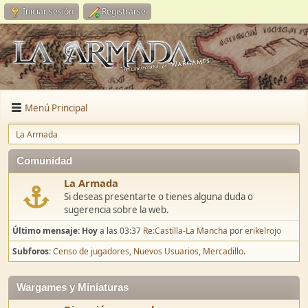
Iniciar sesión
Registrarse
Menú Principal
La Armada
Comunidad
La Armada
Si deseas presentarte o tienes alguna duda o
sugerencia sobre la web.
Último mensaje:
Hoy
a las 03:37
Re:Castilla-La Mancha
por
erikelrojo
Subforos
Censo de jugadores
Nuevos Usuarios
Mercadillo.
Wargames y Miniaturas