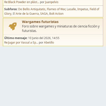
Re:Black Powder en plást...
por
Juanpelvis
Subforos
De Bellis Antiquitatis
Flames of War
Lasalle
Impetus
Field of
Glory
El Arte de la Guerra
SAGA
Bolt Action
Wargames futuristas
Foro sobre wargames y miniaturas de ciencia ficción y
futuristas.
Último mensaje:
10 Junio del 2026, 14:55
Re:Jugar por Vassal a Ep...
por
Abetillo
Subforos
Warhammer 40.000
Infinity
Epic
Wargames de fantasía
Foro sobre wargames y miniaturas de fantasía.
Último mensaje:
02 Agosto del 2026, 15:49
Re:Campaña de Dracula's ...
por
erikelrojo
Subforos
Warhammer Fantasy
Kings of War
El Señor de los Anillos
Warmaster
Mordheim
Song of Blades
Blood Bowl
Pintura y modelismo
Taller