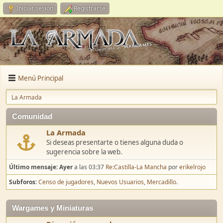
Iniciar sesión
Registrarse
Menú Principal
La Armada
Comunidad
La Armada
Si deseas presentarte o tienes alguna duda o
sugerencia sobre la web.
Último mensaje:
Ayer
a las 03:37
Re:Castilla-La Mancha
por
erikelrojo
Subforos
Censo de jugadores
Nuevos Usuarios
Mercadillo.
Wargames y Miniaturas