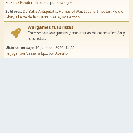
Re:Black Powder en plást...
por
strategos
Subforos
De Bellis Antiquitatis
Flames of War
Lasalle
Impetus
Field of
Glory
El Arte de la Guerra
SAGA
Bolt Action
Wargames futuristas
Foro sobre wargames y miniaturas de ciencia ficción y
futuristas.
Último mensaje:
10 Junio del 2026, 14:55
Re:Jugar por Vassal a Ep...
por
Abetillo
Subforos
Warhammer 40.000
Infinity
Epic
Wargames de fantasía
Foro sobre wargames y miniaturas de fantasía.
Último mensaje:
02 Agosto del 2026, 15:49
Re:Campaña de Dracula's ...
por
erikelrojo
Subforos
Warhammer Fantasy
Kings of War
El Señor de los Anillos
Warmaster
Mordheim
Song of Blades
Blood Bowl
Pintura y modelismo
Taller