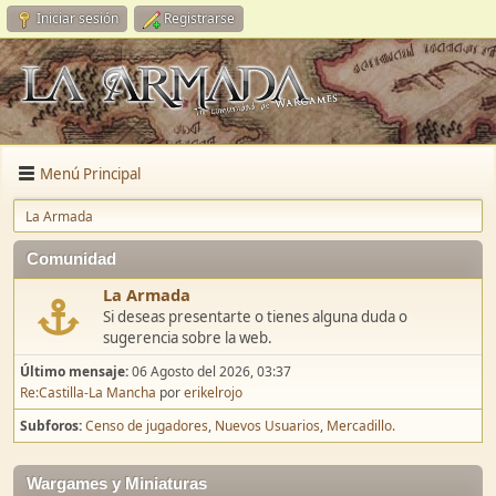
Iniciar sesión
Registrarse
Menú Principal
La Armada
Comunidad
La Armada
Si deseas presentarte o tienes alguna duda o
sugerencia sobre la web.
Último mensaje:
06 Agosto del 2026, 03:37
Re:Castilla-La Mancha
por
erikelrojo
Subforos
Censo de jugadores
Nuevos Usuarios
Mercadillo.
Wargames y Miniaturas