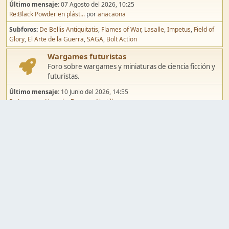
Último mensaje:
07 Agosto del 2026, 10:25
Re:Black Powder en plást...
por
anacaona
Subforos
De Bellis Antiquitatis
Flames of War
Lasalle
Impetus
Field of
Glory
El Arte de la Guerra
SAGA
Bolt Action
Wargames futuristas
Foro sobre wargames y miniaturas de ciencia ficción y
futuristas.
Último mensaje:
10 Junio del 2026, 14:55
Re:Jugar por Vassal a Ep...
por
Abetillo
Subforos
Warhammer 40.000
Infinity
Epic
Wargames de fantasía
Foro sobre wargames y miniaturas de fantasía.
Último mensaje:
02 Agosto del 2026, 15:49
Re:Campaña de Dracula's ...
por
erikelrojo
Subforos
Warhammer Fantasy
Kings of War
El Señor de los Anillos
Warmaster
Mordheim
Song of Blades
Blood Bowl
Pintura y modelismo