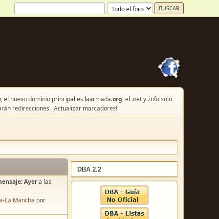
, el nuevo dominio principal es laarmada.
org
, el .net y .info solo
arán redirecciones. ¡Actualizar marcadores!
DBA 2.2
mensaje:
Ayer
a las
lla-La Mancha
por