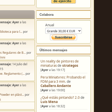
Colabora
mensaje:
Ayer
a las
Anual
blioteca para l...
por
s
mensaje:
Ayer
a las
Últimos mensajes
s Regulares de B...
por
inni
Un reality de pintores de
mensaje:
14 Julio del
miniaturas
de
strategos
:15
[
Ayer
a las 19:17]
e. Reglamento (...
por
Pera Miniatvres: Probando el
FDM para 3 mm.
de
mensaje:
Ayer
a las
Caballero Andante
[
Ayer
a las 19:00]
Powder en plást...
por
¿Qué estáis pintando? 2.0
de
s
Luis Mena
[
Ayer
a las 18:32]