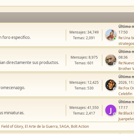
Último 
Mensajes: 34,749
17:50
 foro especifico.
Temas: 2,091
Re:Una bi
stratego
Último 
Mensajes: 8,975
08:36
ñan directamente sus productos.
Temas: 601
Re:Nuevo
Brother V
Último 
Mensajes: 12,425
2026, 11
icromecenazgo.
Temas: 530
Re:Fox On
Celebfin
Último 
Mensajes: 41,550
17:17
J
us miniaturas.
Temas: 2,417
Re:Black 
Juanpelvi
Field of Glory
El Arte de la Guerra
SAGA
Bolt Action