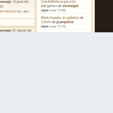
Una biblioteca para los
mensaje:
10 Junio del
wargames
de
strategos
:55
[
Ayer
a las 17:50]
por Vassal a Ep...
por
Black Powder en plástico de
15mm
de
Juanpelvis
[
Ayer
a las 17:17]
mensaje:
02 Agosto del
[Blog] Hoy: Forest Dragon
de
:49
strategos
ña de Dracula's ...
por
[
Ayer
a las 15:58]
o
Nuevos Regulares de Brother
Vinni - 2
de
Brother Vinni
[
Ayer
a las 08:36]
Castilla-La Mancha
de
Raul_alo
mensaje:
Ayer
a las
[
Ayer
a las 06:24]
iniatvres: Prob...
por
Saludos a todos
de
Espartano
o Andante
[04 Agosto del 2026, 11:20]
mensaje:
Ayer
a las
Hola de nuevo
de
Dumagul
[03 Agosto del 2026, 07:19]
 Hoy: Forest Dr...
por
Ruckus: Guerra en Navarra
s
1512-29
de
Caballero