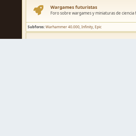
Wargames futuristas
Foro sobre wargames y miniaturas de ciencia fi
Subforos
Warhammer 40.000
Infinity
Epic
Wargames de fantasía
Foro sobre wargames y miniaturas de fantasía
Subforos
Warhammer Fantasy
Kings of War
El Señor de los Ani
Pintura y modelismo
Taller
Foro de modelismo, técnicas de pintura y crea
Galerías de usuarios
Espacio para mostrar los trabajos de pintura o 