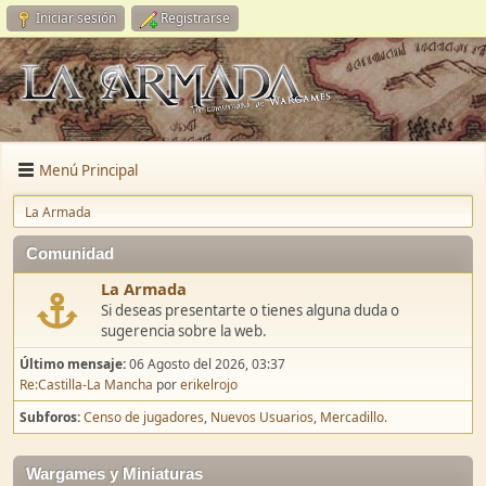
Iniciar sesión
Registrarse
Menú Principal
La Armada
Comunidad
La Armada
Si deseas presentarte o tienes alguna duda o
sugerencia sobre la web.
Último mensaje:
06 Agosto del 2026, 03:37
Re:Castilla-La Mancha
por
erikelrojo
Subforos
Censo de jugadores
Nuevos Usuarios
Mercadillo.
Wargames y Miniaturas