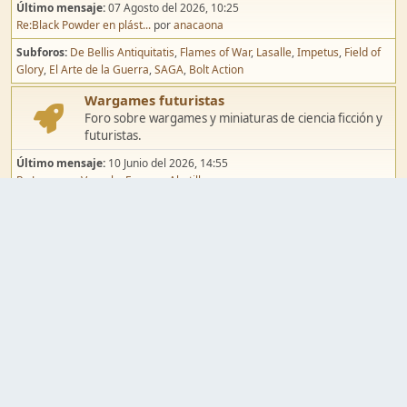
Último mensaje:
07 Agosto del 2026, 10:25
Re:Black Powder en plást...
por
anacaona
Subforos
De Bellis Antiquitatis
Flames of War
Lasalle
Impetus
Field of
Glory
El Arte de la Guerra
SAGA
Bolt Action
Wargames futuristas
Foro sobre wargames y miniaturas de ciencia ficción y
futuristas.
Último mensaje:
10 Junio del 2026, 14:55
Re:Jugar por Vassal a Ep...
por
Abetillo
Subforos
Warhammer 40.000
Infinity
Epic
Wargames de fantasía
Foro sobre wargames y miniaturas de fantasía.
Último mensaje:
02 Agosto del 2026, 15:49
Re:Campaña de Dracula's ...
por
erikelrojo
Subforos
Warhammer Fantasy
Kings of War
El Señor de los Anillos
Warmaster
Mordheim
Song of Blades
Blood Bowl
Pintura y modelismo