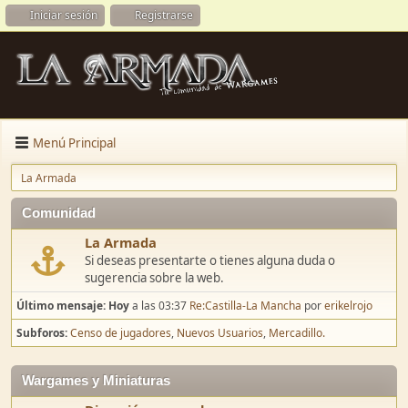
Iniciar sesión
Registrarse
Menú Principal
La Armada
Comunidad
La Armada
Si deseas presentarte o tienes alguna duda o
sugerencia sobre la web.
Último mensaje:
Hoy
a las 03:37
Re:Castilla-La Mancha
por
erikelrojo
Subforos
Censo de jugadores
Nuevos Usuarios
Mercadillo.
Wargames y Miniaturas