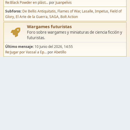
Re:Black Powder en plást...
por
Juanpelvis
Subforos
De Bellis Antiquitatis
Flames of War
Lasalle
Impetus
Field of
Glory
El Arte de la Guerra
SAGA
Bolt Action
Wargames futuristas
Foro sobre wargames y miniaturas de ciencia ficción y
futuristas.
Último mensaje:
10 Junio del 2026, 14:55
Re:Jugar por Vassal a Ep...
por
Abetillo
Subforos
Warhammer 40.000
Infinity
Epic
Wargames de fantasía
Foro sobre wargames y miniaturas de fantasía.
Último mensaje:
02 Agosto del 2026, 15:49
Re:Campaña de Dracula's ...
por
erikelrojo
Subforos
Warhammer Fantasy
Kings of War
El Señor de los Anillos
Warmaster
Mordheim
Song of Blades
Blood Bowl
Pintura y modelismo
Taller