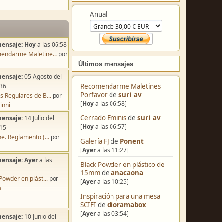
Colabora
mensaje:
Hoy
a las 06:58
Anual
endarme Maletine...
por
mensaje:
05 Agosto del
:36
s Regulares de B...
por
Últimos mensajes
inni
mensaje:
14 Julio del
Recomendarme Maletines
:15
Porfavor
de
suri_av
e. Reglamento (...
por
[
Hoy
a las 06:58]
Cerrado Eminis
de
suri_av
mensaje:
Ayer
a las
[
Hoy
a las 06:57]
Galería FJ
de
Ponent
Powder en plást...
por
[
Ayer
a las 11:27]
a
Black Powder en plástico de
15mm
de
anacaona
mensaje:
10 Junio del
[
Ayer
a las 10:25]