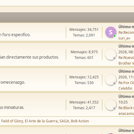
Último 
Mensajes: 34,751
S
Re:Recom
 foro especifico.
Temas: 2,091
suri_av
Último 
Mensajes: 8,975
2026, 08
ñan directamente sus productos.
Temas: 601
Re:Nuevo
Brother V
Último 
Mensajes: 12,425
2026, 11
icromecenazgo.
Temas: 530
Re:Fox On
Celebfin
Último 
Mensajes: 41,552
10:25
us miniaturas.
Temas: 2,417
Re:Black 
anacaon
Field of Glory
El Arte de la Guerra
SAGA
Bolt Action
Último 