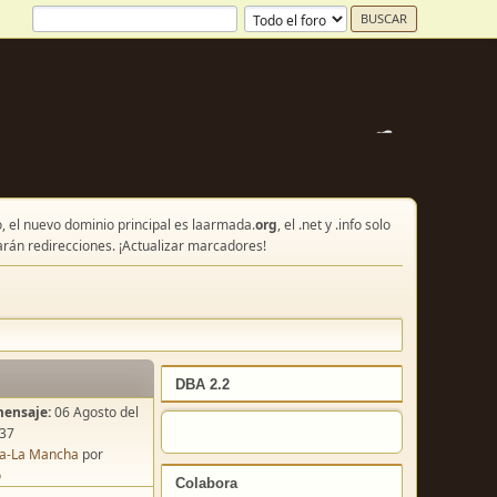
, el nuevo dominio principal es laarmada.
org
, el .net y .info solo
arán redirecciones. ¡Actualizar marcadores!
DBA 2.2
mensaje:
06 Agosto del
:37
lla-La Mancha
por
o