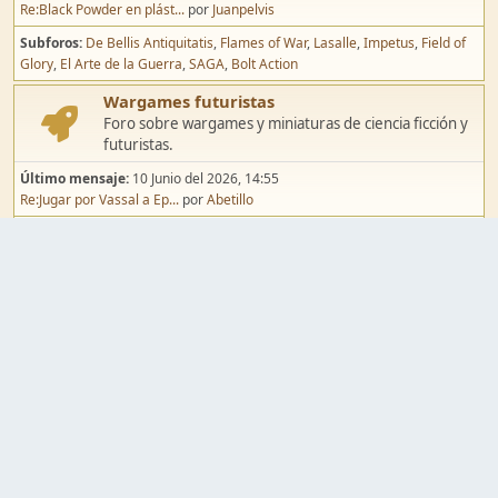
Re:Black Powder en plást...
por
Juanpelvis
Subforos
De Bellis Antiquitatis
Flames of War
Lasalle
Impetus
Field of
Glory
El Arte de la Guerra
SAGA
Bolt Action
Wargames futuristas
Foro sobre wargames y miniaturas de ciencia ficción y
futuristas.
Último mensaje:
10 Junio del 2026, 14:55
Re:Jugar por Vassal a Ep...
por
Abetillo
Subforos
Warhammer 40.000
Infinity
Epic
Wargames de fantasía
Foro sobre wargames y miniaturas de fantasía.
Último mensaje:
02 Agosto del 2026, 15:49
Re:Campaña de Dracula's ...
por
erikelrojo
Subforos
Warhammer Fantasy
Kings of War
El Señor de los Anillos
Warmaster
Mordheim
Song of Blades
Blood Bowl
Pintura y modelismo
Taller