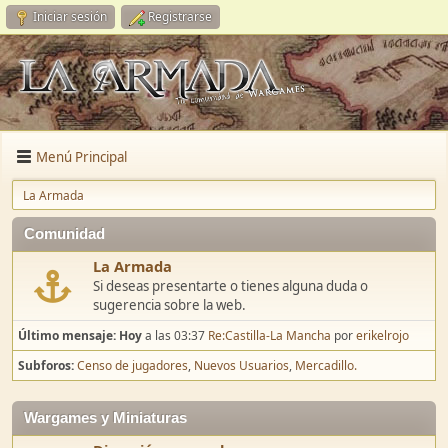
Iniciar sesión
Registrarse
Menú Principal
La Armada
Comunidad
La Armada
Si deseas presentarte o tienes alguna duda o
sugerencia sobre la web.
Último mensaje:
Hoy
a las 03:37
Re:Castilla-La Mancha
por
erikelrojo
Subforos
Censo de jugadores
Nuevos Usuarios
Mercadillo.
Wargames y Miniaturas