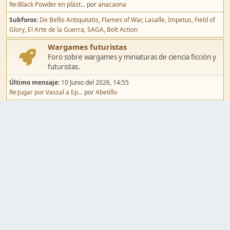
Re:Black Powder en plást...
por
anacaona
Subforos
De Bellis Antiquitatis
Flames of War
Lasalle
Impetus
Field of
Glory
El Arte de la Guerra
SAGA
Bolt Action
Wargames futuristas
Foro sobre wargames y miniaturas de ciencia ficción y
futuristas.
Último mensaje:
10 Junio del 2026, 14:55
Re:Jugar por Vassal a Ep...
por
Abetillo
Subforos
Warhammer 40.000
Infinity
Epic
Wargames de fantasía
Foro sobre wargames y miniaturas de fantasía.
Último mensaje:
02 Agosto del 2026, 15:49
Re:Campaña de Dracula's ...
por
erikelrojo
Subforos
Warhammer Fantasy
Kings of War
El Señor de los Anillos
Warmaster
Mordheim
Song of Blades
Blood Bowl
Pintura y modelismo
Taller