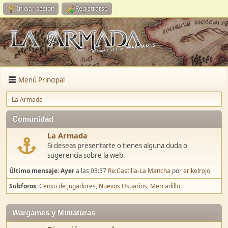
Iniciar sesión
Registrarse
Menú Principal
La Armada
Comunidad
La Armada
Si deseas presentarte o tienes alguna duda o
sugerencia sobre la web.
Último mensaje:
Ayer
a las 03:37
Re:Castilla-La Mancha
por
erikelrojo
Subforos
Censo de jugadores
Nuevos Usuarios
Mercadillo.
Wargames y Miniaturas