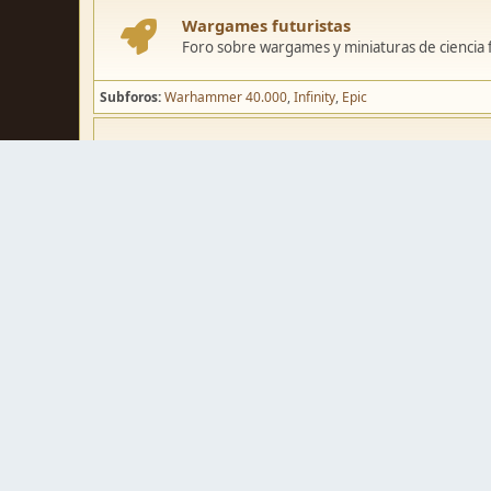
Wargames futuristas
Foro sobre wargames y miniaturas de ciencia fi
Subforos
Warhammer 40.000
Infinity
Epic
Wargames de fantasía
Foro sobre wargames y miniaturas de fantasía
Subforos
Warhammer Fantasy
Kings of War
El Señor de los Ani
Pintura y modelismo
Taller
Foro de modelismo, técnicas de pintura y crea
Galerías de usuarios
Espacio para mostrar los trabajos de pintura o 
Concursos y actividades