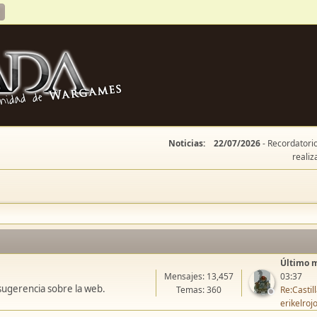
Noticias:
22/07/2026
- Recordatorio
realiz
Último 
Mensajes: 13,457
03:37
sugerencia sobre la web.
Temas: 360
Re:Casti
erikelroj