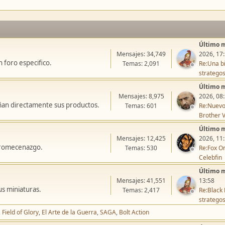
Último 
Mensajes: 34,749
2026, 17
 foro especifico.
Temas: 2,091
Re:Una bi
stratego
Último 
Mensajes: 8,975
2026, 08
ñan directamente sus productos.
Temas: 601
Re:Nuevo
Brother V
Último 
Mensajes: 12,425
2026, 11
icromecenazgo.
Temas: 530
Re:Fox On
Celebfin
Último 
Mensajes: 41,551
13:58
us miniaturas.
Temas: 2,417
Re:Black 
stratego
Field of Glory
El Arte de la Guerra
SAGA
Bolt Action