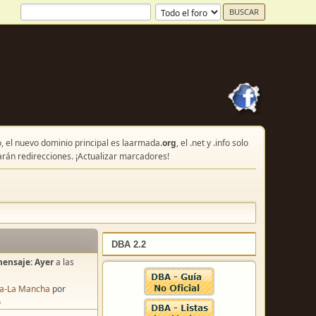
, el nuevo dominio principal es laarmada.
org
, el .net y .info solo
arán redirecciones. ¡Actualizar marcadores!
DBA 2.2
mensaje:
Ayer
a las
lla-La Mancha
por
o