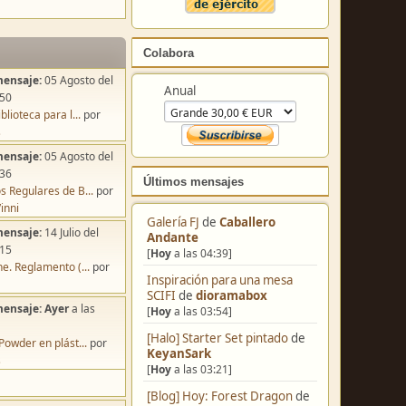
Colabora
mensaje:
05 Agosto del
Anual
:50
blioteca para l...
por
s
mensaje:
05 Agosto del
:36
Últimos mensajes
s Regulares de B...
por
inni
Galería FJ
de
Caballero
mensaje:
14 Julio del
Andante
:15
[
Hoy
a las 04:39]
e. Reglamento (...
por
Inspiración para una mesa
SCIFI
de
dioramabox
mensaje:
Ayer
a las
[
Hoy
a las 03:54]
[Halo] Starter Set pintado
de
Powder en plást...
por
KeyanSark
s
[
Hoy
a las 03:21]
[Blog] Hoy: Forest Dragon
de