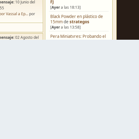
FJ
mensaje:
10 Junio del
[
Ayer
a las 18:13]
:55
por Vassal a Ep...
por
Black Powder en plástico de
15mm
de
strategos
[
Ayer
a las 13:58]
Pera Miniatvres: Probando el
mensaje:
02 Agosto del
FDM para 3 mm.
de
:49
Juanpelvis
ña de Dracula's ...
por
[
Ayer
a las 10:03]
o
Castilla-La Mancha
de
erikelrojo
[
Ayer
a las 03:37]
Un reality de pintores de
miniaturas
de
strategos
mensaje:
Hoy
a las 03:54
[05 Agosto del 2026, 19:17]
ación para una ...
por
box
¿Qué estáis pintando? 2.0
de
Luis Mena
mensaje:
Hoy
a las 04:39
[05 Agosto del 2026, 18:32]
a FJ
por
Caballero
Una biblioteca para los
wargames
de
strategos
mensaje:
15 Octubre del
[05 Agosto del 2026, 17:50]
:22