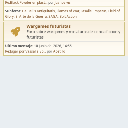
Re:Black Powder en plást...
por
Juanpelvis
Subforos
De Bellis Antiquitatis
Flames of War
Lasalle
Impetus
Field of
Glory
El Arte de la Guerra
SAGA
Bolt Action
Wargames futuristas
Foro sobre wargames y miniaturas de ciencia ficción y
futuristas.
Último mensaje:
10 Junio del 2026, 14:55
Re:Jugar por Vassal a Ep...
por
Abetillo
Subforos
Warhammer 40.000
Infinity
Epic
Wargames de fantasía
Foro sobre wargames y miniaturas de fantasía.
Último mensaje:
02 Agosto del 2026, 15:49
Re:Campaña de Dracula's ...
por
erikelrojo
Subforos
Warhammer Fantasy
Kings of War
El Señor de los Anillos
Warmaster
Mordheim
Song of Blades
Blood Bowl
Pintura y modelismo
Taller