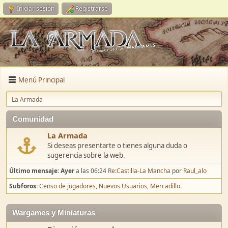
Iniciar sesión
Registrarse
Menú Principal
La Armada
Comunidad
La Armada
Si deseas presentarte o tienes alguna duda o
sugerencia sobre la web.
Último mensaje:
Ayer
a las 06:24
Re:Castilla-La Mancha
por
Raul_alo
Subforos
Censo de jugadores
Nuevos Usuarios
Mercadillo.
Wargames y Miniaturas