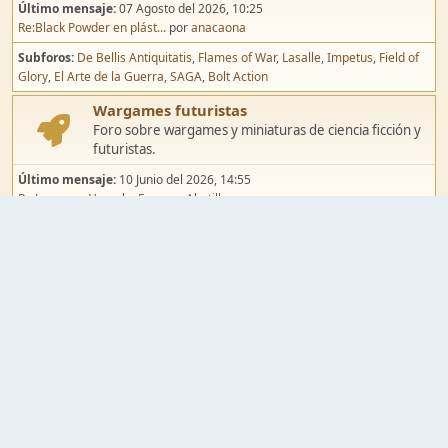
Último mensaje:
07 Agosto del 2026, 10:25
Re:Black Powder en plást...
por
anacaona
Subforos
De Bellis Antiquitatis
Flames of War
Lasalle
Impetus
Field of
Glory
El Arte de la Guerra
SAGA
Bolt Action
Wargames futuristas
Foro sobre wargames y miniaturas de ciencia ficción y
futuristas.
Último mensaje:
10 Junio del 2026, 14:55
Re:Jugar por Vassal a Ep...
por
Abetillo
Subforos
Warhammer 40.000
Infinity
Epic
Wargames de fantasía
Foro sobre wargames y miniaturas de fantasía.
Último mensaje:
02 Agosto del 2026, 15:49
Re:Campaña de Dracula's ...
por
erikelrojo
Subforos
Warhammer Fantasy
Kings of War
El Señor de los Anillos
Warmaster
Mordheim
Song of Blades
Blood Bowl
Pintura y modelismo