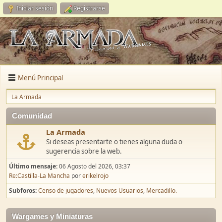
Iniciar sesión
Registrarse
Menú Principal
La Armada
Comunidad
La Armada
Si deseas presentarte o tienes alguna duda o
sugerencia sobre la web.
Último mensaje:
06 Agosto del 2026, 03:37
Re:Castilla-La Mancha
por
erikelrojo
Subforos
Censo de jugadores
Nuevos Usuarios
Mercadillo.
Wargames y Miniaturas