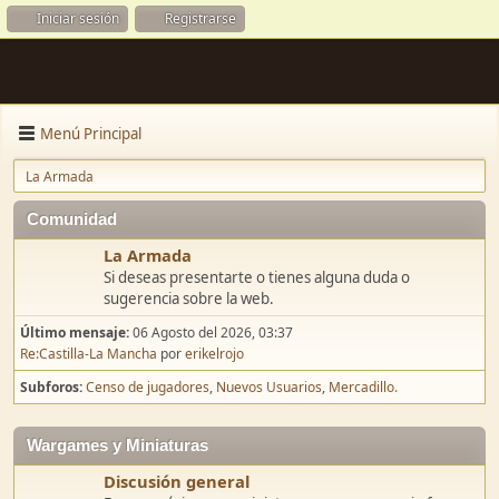
Iniciar sesión
Registrarse
Menú Principal
La Armada
Comunidad
La Armada
Si deseas presentarte o tienes alguna duda o
sugerencia sobre la web.
Último mensaje:
06 Agosto del 2026, 03:37
Re:Castilla-La Mancha
por
erikelrojo
Subforos
Censo de jugadores
Nuevos Usuarios
Mercadillo.
Wargames y Miniaturas