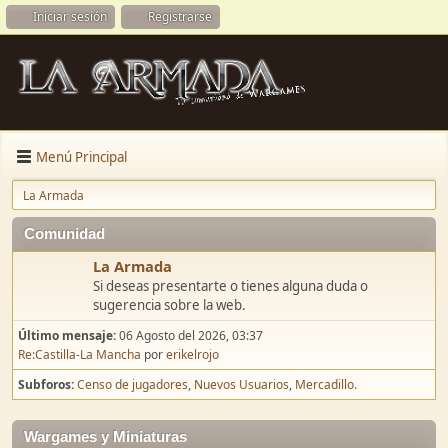
Iniciar sesión
Registrarse
Menú Principal
La Armada
Comunidad
La Armada
Si deseas presentarte o tienes alguna duda o
sugerencia sobre la web.
Último mensaje:
06 Agosto del 2026, 03:37
Re:Castilla-La Mancha
por
erikelrojo
Subforos
Censo de jugadores
Nuevos Usuarios
Mercadillo.
Wargames y Miniaturas