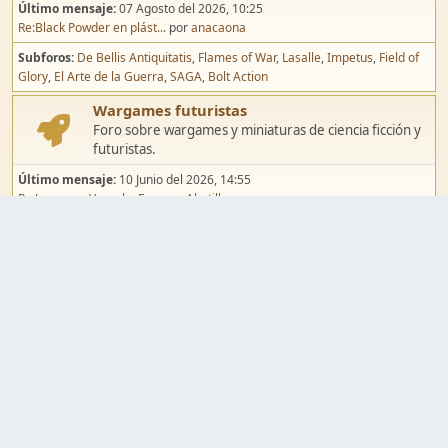
Último mensaje:
07 Agosto del 2026, 10:25
Re:Black Powder en plást...
por
anacaona
Subforos
De Bellis Antiquitatis
Flames of War
Lasalle
Impetus
Field of
Glory
El Arte de la Guerra
SAGA
Bolt Action
Wargames futuristas
Foro sobre wargames y miniaturas de ciencia ficción y
futuristas.
Último mensaje:
10 Junio del 2026, 14:55
Re:Jugar por Vassal a Ep...
por
Abetillo
Subforos
Warhammer 40.000
Infinity
Epic
Wargames de fantasía
Foro sobre wargames y miniaturas de fantasía.
Último mensaje:
02 Agosto del 2026, 15:49
Re:Campaña de Dracula's ...
por
erikelrojo
Subforos
Warhammer Fantasy
Kings of War
El Señor de los Anillos
Warmaster
Mordheim
Song of Blades
Blood Bowl
Pintura y modelismo