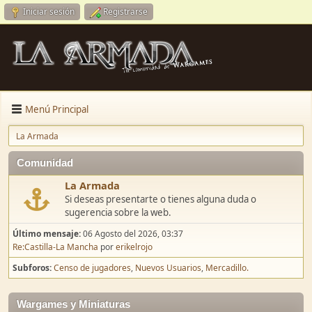
Iniciar sesión
Registrarse
Menú Principal
La Armada
Comunidad
La Armada
Si deseas presentarte o tienes alguna duda o
sugerencia sobre la web.
Último mensaje:
06 Agosto del 2026, 03:37
Re:Castilla-La Mancha
por
erikelrojo
Subforos
Censo de jugadores
Nuevos Usuarios
Mercadillo.
Wargames y Miniaturas