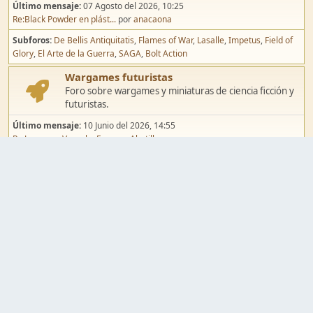
Último mensaje:
07 Agosto del 2026, 10:25
Re:Black Powder en plást...
por
anacaona
Subforos
De Bellis Antiquitatis
Flames of War
Lasalle
Impetus
Field of
Glory
El Arte de la Guerra
SAGA
Bolt Action
Wargames futuristas
Foro sobre wargames y miniaturas de ciencia ficción y
futuristas.
Último mensaje:
10 Junio del 2026, 14:55
Re:Jugar por Vassal a Ep...
por
Abetillo
Subforos
Warhammer 40.000
Infinity
Epic
Wargames de fantasía
Foro sobre wargames y miniaturas de fantasía.
Último mensaje:
02 Agosto del 2026, 15:49
Re:Campaña de Dracula's ...
por
erikelrojo
Subforos
Warhammer Fantasy
Kings of War
El Señor de los Anillos
Warmaster
Mordheim
Song of Blades
Blood Bowl
Pintura y modelismo