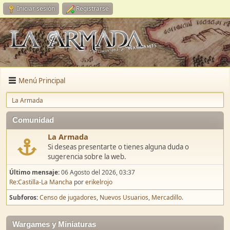
Iniciar sesión
Registrarse
Menú Principal
La Armada
Comunidad
La Armada
Si deseas presentarte o tienes alguna duda o
sugerencia sobre la web.
Último mensaje:
06 Agosto del 2026, 03:37
Re:Castilla-La Mancha
por
erikelrojo
Subforos
Censo de jugadores
Nuevos Usuarios
Mercadillo.
Wargames y Miniaturas