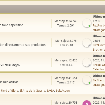
Último 
Mensajes: 34,749
17:50
 foro especifico.
Temas: 2,091
Re:Una bi
stratego
Último 
Mensajes: 8,975
08:36
ñan directamente sus productos.
Temas: 601
Re:Nuevo
Brother V
Último 
Mensajes: 12,425
2026, 11
icromecenazgo.
Temas: 530
Re:Fox On
Celebfin
Último 
Mensajes: 41,551
Re:Black 
us miniaturas.
Temas: 2,417
stratego
Field of Glory
El Arte de la Guerra
SAGA
Bolt Action
Último 
Mensajes: 20,753
2026, 14
A