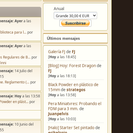
Colabora
mensaje:
Ayer
a las
Anual
blioteca para l...
por
s
mensaje:
Ayer
a las
s Regulares de B...
por
Últimos mensajes
inni
mensaje:
14 Julio del
Galería FJ
de
FJ
:15
[
Hoy
a las 18:45]
e. Reglamento (...
por
[Blog] Hoy: Forest Dragon
de
FJ
mensaje:
Hoy
a las 13:58
[
Hoy
a las 18:13]
Powder en plást...
por
Black Powder en plástico de
s
15mm
de
strategos
[
Hoy
a las 13:58]
mensaje:
10 Junio del
Pera Miniatvres: Probando el
FDM para 3 mm.
de
:55