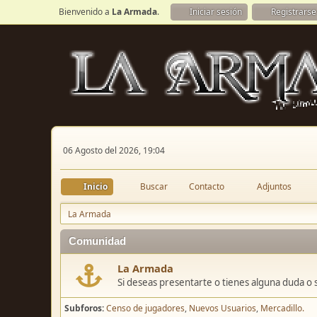
Bienvenido a
La Armada
.
Iniciar sesión
Registrarse
06 Agosto del 2026, 19:04
Inicio
Buscar
Contacto
Adjuntos
La Armada
Comunidad
La Armada
Si deseas presentarte o tienes alguna duda o 
Subforos
Censo de jugadores
Nuevos Usuarios
Mercadillo.