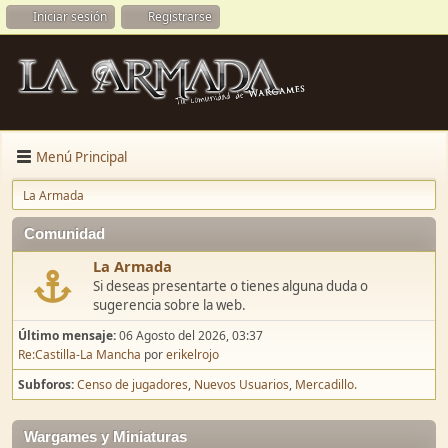
Iniciar sesión
Registrarse
Menú Principal
La Armada
Comunidad
La Armada
Si deseas presentarte o tienes alguna duda o
sugerencia sobre la web.
Último mensaje:
06 Agosto del 2026, 03:37
Re:Castilla-La Mancha
por
erikelrojo
Subforos
Censo de jugadores
Nuevos Usuarios
Mercadillo.
Wargames y Miniaturas