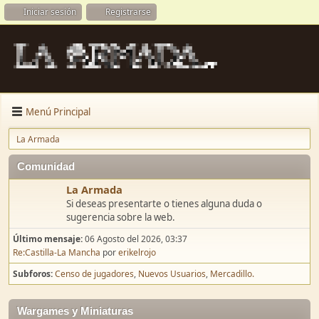
Iniciar sesión
Registrarse
Menú Principal
La Armada
Comunidad
La Armada
Si deseas presentarte o tienes alguna duda o
sugerencia sobre la web.
Último mensaje:
06 Agosto del 2026, 03:37
Re:Castilla-La Mancha
por
erikelrojo
Subforos
Censo de jugadores
Nuevos Usuarios
Mercadillo.
Wargames y Miniaturas