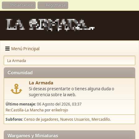
Iniciar sesión
Registrarse
Menú Principal
La Armada
Comunidad
La Armada
Si deseas presentarte o tienes alguna duda o
sugerencia sobre la web.
Último mensaje:
06 Agosto del 2026, 03:37
Re:Castilla-La Mancha
por
erikelrojo
Subforos
Censo de jugadores
Nuevos Usuarios
Mercadillo.
Wargames y Miniaturas