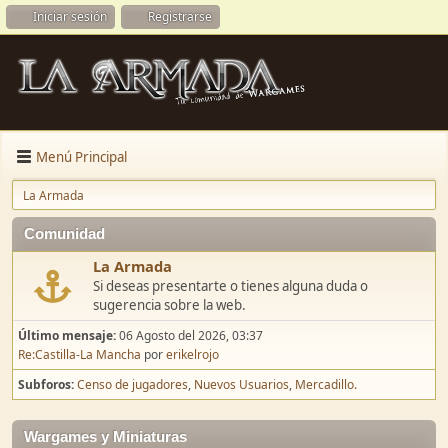
Iniciar sesión
Registrarse
Menú Principal
La Armada
Comunidad
La Armada
Si deseas presentarte o tienes alguna duda o
sugerencia sobre la web.
Último mensaje:
06 Agosto del 2026, 03:37
Re:Castilla-La Mancha
por
erikelrojo
Subforos
Censo de jugadores
Nuevos Usuarios
Mercadillo.
Wargames y Miniaturas