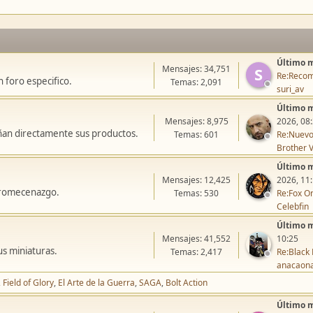
Último 
Mensajes: 34,751
S
Re:Recom
 foro especifico.
Temas: 2,091
suri_av
Último 
Mensajes: 8,975
2026, 08
ñan directamente sus productos.
Temas: 601
Re:Nuevo
Brother V
Último 
Mensajes: 12,425
2026, 11
icromecenazgo.
Temas: 530
Re:Fox On
Celebfin
Último 
Mensajes: 41,552
10:25
us miniaturas.
Temas: 2,417
Re:Black 
anacaon
Field of Glory
El Arte de la Guerra
SAGA
Bolt Action
Último 