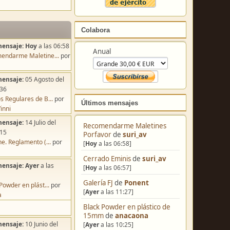
Colabora
mensaje:
Hoy
a las 06:58
Anual
endarme Maletine...
por
mensaje:
05 Agosto del
:36
s Regulares de B...
por
Últimos mensajes
inni
mensaje:
14 Julio del
Recomendarme Maletines
:15
Porfavor
de
suri_av
e. Reglamento (...
por
[
Hoy
a las 06:58]
Cerrado Eminis
de
suri_av
mensaje:
Ayer
a las
[
Hoy
a las 06:57]
Galería FJ
de
Ponent
Powder en plást...
por
[
Ayer
a las 11:27]
a
Black Powder en plástico de
15mm
de
anacaona
mensaje:
10 Junio del
[
Ayer
a las 10:25]