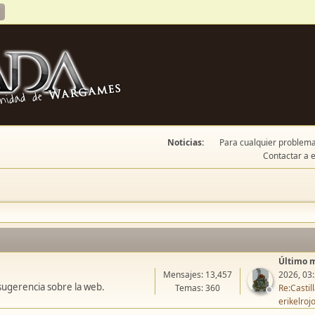
Noticias:
Para cualquier problema 
Contactar a e
Último 
Mensajes: 13,457
2026, 03
sugerencia sobre la web.
Temas: 360
Re:Casti
erikelroj